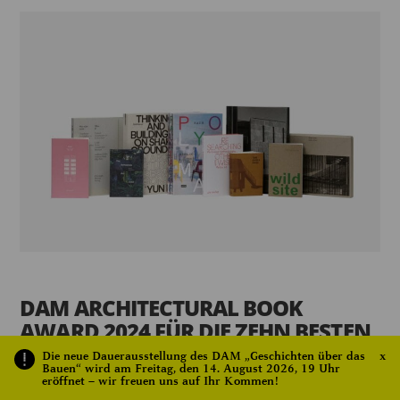
DAM ARCHITECTURAL BOOK
AWARD 2024 FÜR DIE ZEHN BESTEN
ARCHITEKTURBÜCHER VERLIEHEN
Die neue Dauerausstellung des DAM „Geschichten über das
x
Bauen“ wird am Freitag, den 14. August 2026, 19 Uhr
eröffnet – wir freuen uns auf Ihr Kommen!
Mi., 16. Oktober 2024