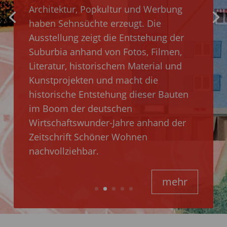
WERK.
Architektur, Popkultur und Werbung
haben Sehnsüchte erzeugt. Die
STADT.
Ausstellung zeigt die Entstehung der
Suburbia anhand von Fotos, Filmen,
Literatur, historischem Material und
Auch auf baukulturelle Bildung muss in
Kunstprojekten und macht die
Zeiten des DAM-Umbaus nicht
historische Entstehung dieser Bauten
verzichtet werden! Ob vor Ort im
im Boom der deutschen
Interimsquartier des DAM Ostend,
Wirtschaftswunder-Jahre anhand der
mobil in Schulen, in der Stadt und im
Zeitschrift Schöner Wohnen
Netz – mit Ideen und Material
nachvollziehbar.
ausgestattet, kommen wir zu Ihnen, wo
immer Sie uns brauchen.
mehr