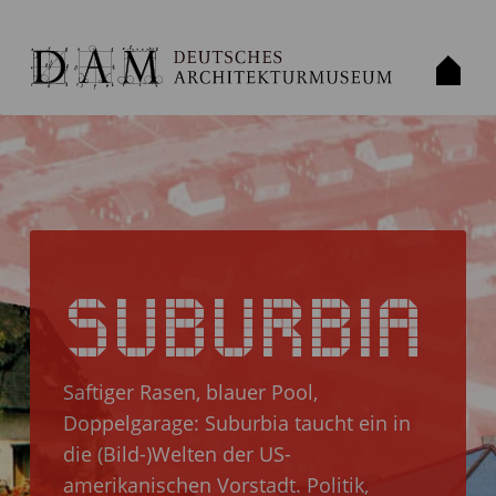
SUBURBIA
PLAN.
Saftiger Rasen, blauer Pool,
Doppelgarage: Suburbia taucht ein in
die (Bild-)Welten der US-
amerikanischen Vorstadt. Politik,