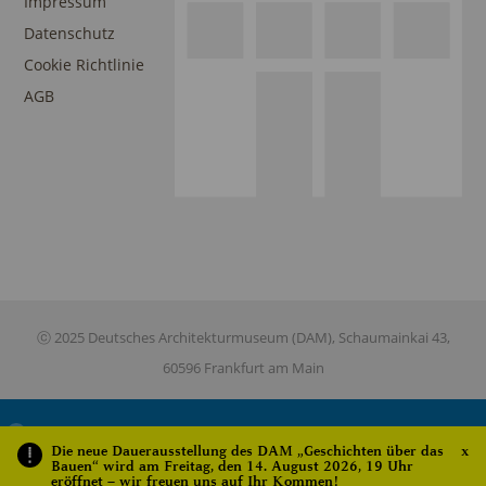
Impressum
Datenschutz
Cookie Richtlinie
AGB
ⓒ 2025 Deutsches Architekturmuseum (DAM), Schaumainkai 43,
60596 Frankfurt am Main
This site is registered on
wpml.org
as a development site. Switch to a
Die neue Dauerausstellung des DAM „Geschichten über das
x
production site key to
remove this banner
.
Bauen“ wird am Freitag, den 14. August 2026, 19 Uhr
eröffnet – wir freuen uns auf Ihr Kommen!