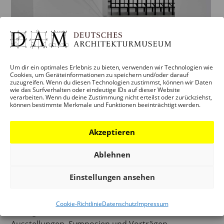
Um dir ein optimales Erlebnis zu bieten, verwenden wir Technologien wie
Cookies, um Geräteinformationen zu speichern und/oder darauf
zuzugreifen. Wenn du diesen Technologien zustimmst, können wir Daten
wie das Surfverhalten oder eindeutige IDs auf dieser Website
verarbeiten. Wenn du deine Zustimmung nicht erteilst oder zurückziehst,
können bestimmte Merkmale und Funktionen beeinträchtigt werden.
AUFGABEN UND ZIELE
Akzeptieren
Das DAM ist nicht nur eines der Frankfurter Museen,
Ablehnen
es ist darüber hinaus das „Deutsche
Architekturmuseum“ mit einem nationalen
Einstellungen ansehen
Anspruch. Als Ausstellungshalle und
Diskussionszentrum widmet sich das DAM den
Cookie-Richtlinie
Datenschutz
Impressum
Belangen der Baukultur und stellt mit wechselnden