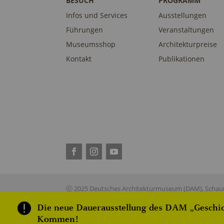
BESUCH
PROGRAMM
Infos und Services
Ausstellungen
Führungen
Veranstaltungen
Museumsshop
Architekturpreise
Kontakt
Publikationen
ⓒ 2025 Deutsches Architekturmuseum (DAM), Schaum
Die neue Dauerausstellung des DAM „Geschich
Kommen!
This site is reg