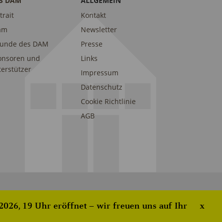
S DAM
ALLGEMEIN
trait
Kontakt
am
Newsletter
eunde des DAM
Presse
onsoren und
Links
erstützer
Impressum
Datenschutz
Cookie Richtlinie
AGB
026, 19 Uhr eröffnet – wir freuen uns auf Ihr
x
ove this banner
.