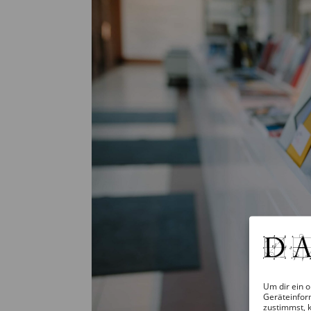
Um dir ein o
Geräteinfor
zustimmst, k