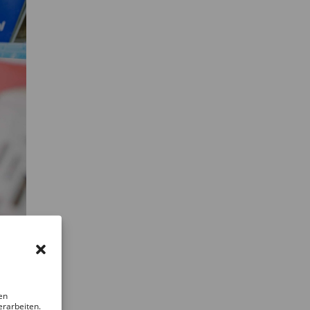
en
erarbeiten.