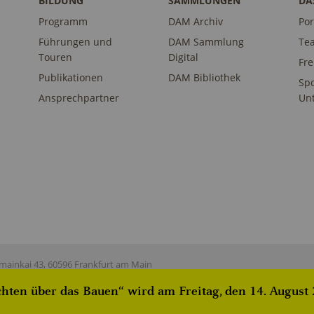
BILDUNG
SAMMLUNGEN
DA
Programm
DAM Archiv
Por
Führungen und
DAM Sammlung
Te
Touren
Digital
Fr
Publikationen
DAM Bibliothek
Sp
Ansprechpartner
Unt
ainkai 43, 60596 Frankfurt am Main
ten über das Bauen“ wird am Freitag, den 14. August 2
istered on
wpml.org
as a development site. Switch to a production site key to
rem