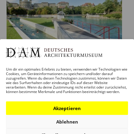
Um dir ein optimales Erlebnis zu bieten, verwenden wir Technologien wie
AFTER WORK FÜHRUNG: TOO HOT –
Cookies, um Geräteinformationen zu speichern und/oder darauf
zuzugreifen. Wenn du diesen Technologien zustimmst, können wir Daten
HEISSE STÄDTE, NEUE WEGE
wie das Surfverhalten oder eindeutige IDs auf dieser Website
verarbeiten. Wenn du deine Zustimmung nicht erteilst oder zurückziehst,
16. September – 17:00
können bestimmte Merkmale und Funktionen beeinträchtigt werden.
Wir nehmen Sie mit auf einen Rundgang durch die
Ausstellung TOO HOT.
Akzeptieren
Ablehnen