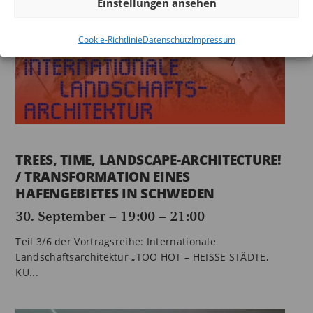
Einstellungen ansehen
Cookie-Richtlinie
Datenschutz
Impressum
TREES, TIME, LANDSCAPE-ARCHITECTURE!
/ TRANSFORMATION EINES
HAFENGEBIETES IN SCHWEDEN
30. September – 19:00
–
21:00
Teil 3/6 der Vortragsreihe: Internationale
Landschaftsarchitektur „TOO HOT – HEISSE STÄDTE,
KÜ...