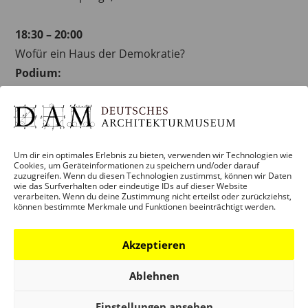
18:30 – 20:00
Wofür ein Haus der Demokratie?
Podium:
Dr. Ina Hartwig, Kulturdezernentin der Stadt
Frankfurt
Prof. Dr. Susanne Popp, Universität Augsburg
Prof. Mirjam Wenzel, Jüdisches Museum Frankfurt
Um dir ein optimales Erlebnis zu bieten, verwenden wir Technologien wie
Cookies, um Geräteinformationen zu speichern und/oder darauf
Peter Cachola Schmal, Deutsches
zuzugreifen. Wenn du diesen Technologien zustimmst, können wir Daten
wie das Surfverhalten oder eindeutige IDs auf dieser Website
Architekturmuseum Frankfurt
verarbeiten. Wenn du deine Zustimmung nicht erteilst oder zurückziehst,
Plädoyer:
können bestimmte Merkmale und Funktionen beeinträchtigt werden.
Marina Weisband, Autorin und Herausgeberin
Akzeptieren
„Bibliothek der frühen Demokratinnen und
Demokraten“
Ablehnen
Einstellungen ansehen