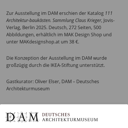
Zur Ausstellung im DAM erschien der Katalog
111
Architektur-baukästen. Sammlung Claus Krieger
, Jovis-
Verlag, Berlin 2025. Deutsch, 272 Seiten, 500
Abbildungen, erhältlich im MAK Design Shop und
unter MAKdesignshop.at um 38 €.
Die Konzeption der Ausstellung im DAM wurde
großzügig durch die IKEA-Stiftung unterstützt.
Gastkurator: Oliver Elser, DAM – Deutsches
Architekturmuseum
Add to calendar