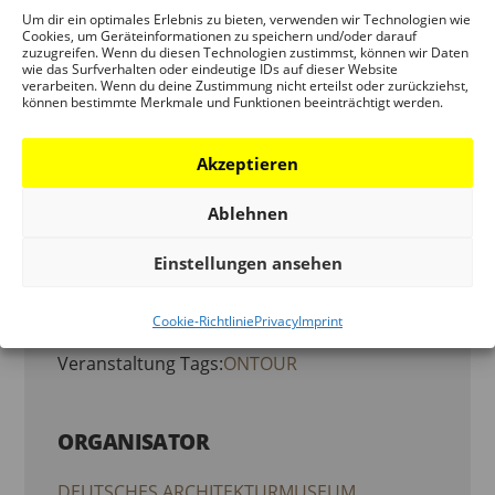
Um dir ein optimales Erlebnis zu bieten, verwenden wir Technologien wie
Cookies, um Geräteinformationen zu speichern und/oder darauf
zuzugreifen. Wenn du diesen Technologien zustimmst, können wir Daten
DETAILS
wie das Surfverhalten oder eindeutige IDs auf dieser Website
verarbeiten. Wenn du deine Zustimmung nicht erteilst oder zurückziehst,
können bestimmte Merkmale und Funktionen beeinträchtigt werden.
Start:
7. October
Akzeptieren
End:
Ablehnen
14. March 2027
Einstellungen ansehen
Veranstaltung Category:
Cookie-Richtlinie
Privacy
Imprint
VERANSTALTUNG
Veranstaltung Tags:
ONTOUR
ORGANISATOR
DEUTSCHES ARCHITEKTURMUSEUM