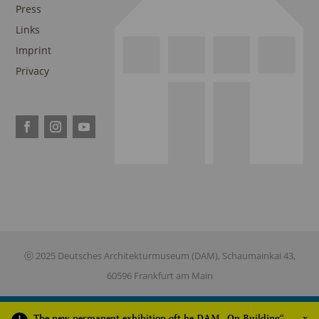
Press
Links
Imprint
Privacy
ⓒ 2025 Deutsches Architekturmuseum (DAM), Schaumainkai 43,
60596 Frankfurt am Main
The new permanent exhibition oft he DAM „On Building“
x
This site is registered on
wpml.org
as a development site. Switch to a