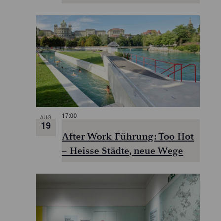
E
O
W
N
17:00
AUG
19
After Work Führung: Too Hot
– Heisse Städte, neue Wege