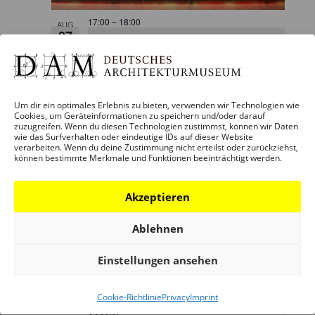
17:00
–
18:00
AUG
27
Kurator:innenführung TOO
HOT – Heiße Städte, neue
Wege
Um dir ein optimales Erlebnis zu bieten, verwenden wir Technologien wie
Cookies, um Geräteinformationen zu speichern und/oder darauf
zuzugreifen. Wenn du diesen Technologien zustimmst, können wir Daten
wie das Surfverhalten oder eindeutige IDs auf dieser Website
verarbeiten. Wenn du deine Zustimmung nicht erteilst oder zurückziehst,
können bestimmte Merkmale und Funktionen beeinträchtigt werden.
Akzeptieren
Ablehnen
Einstellungen ansehen
17:00
SEP
2
After Work Führung: TOO
Cookie-Richtlinie
Privacy
Imprint