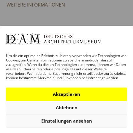
WEITERE INFORMATIONEN
Add to calendar
Um dir ein optimales Erlebnis zu bieten, verwenden wir Technologien wie
Cookies, um Geräteinformationen zu speichern und/oder darauf
DETAILS
zuzugreifen. Wenn du diesen Technologien zustimmst, können wir Daten
wie das Surfverhalten oder eindeutige IDs auf dieser Website
verarbeiten. Wenn du deine Zustimmung nicht erteilst oder zurückziehst,
können bestimmte Merkmale und Funktionen beeinträchtigt werden.
Date:
25. May 2023
Akzeptieren
Time:
Ablehnen
18:00
Einstellungen ansehen
Veranstaltung Category:
VERANSTALTUNG