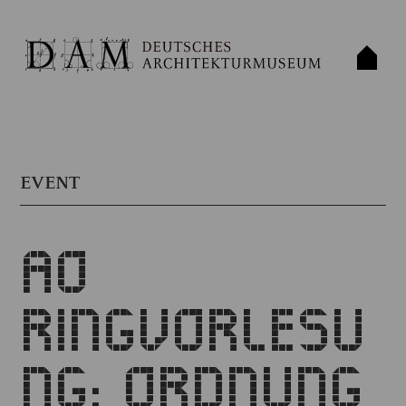
EVENT
AO
RINGVORLESU
NG: ORDNUNG