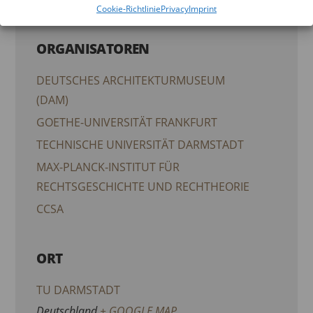
Cookie-Richtlinie
Privacy
Imprint
ORGANISATOREN
DEUTSCHES ARCHITEKTURMUSEUM
(DAM)
GOETHE-UNIVERSITÄT FRANKFURT
TECHNISCHE UNIVERSITÄT DARMSTADT
MAX-PLANCK-INSTITUT FÜR
RECHTSGESCHICHTE UND RECHTHEORIE
CCSA
ORT
TU DARMSTADT
Deutschland
+ GOOGLE MAP