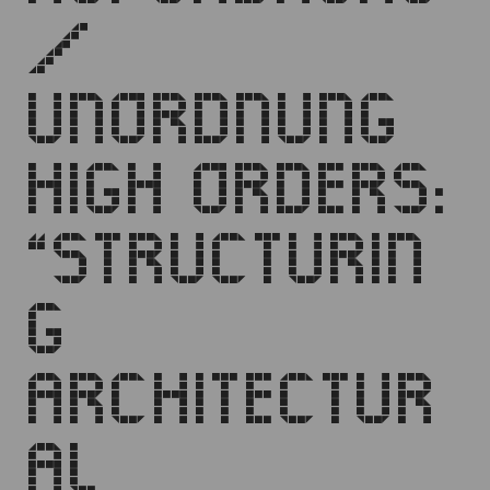
/
UNORDNUNG
HIGH ORDERS:
“STRUCTURIN
G
ARCHITECTUR
AL