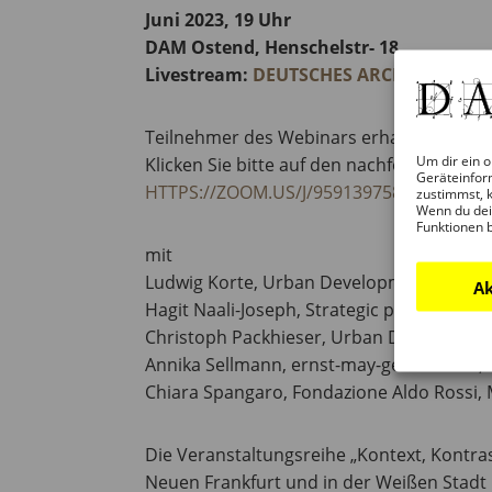
Juni 2023, 19 Uhr
DAM Ostend, Henschelstr- 18
Livestream:
DEUTSCHES ARCHITEKTUR
Teilnehmer des Webinars erhalten AKH-P
Um dir ein o
Klicken Sie bitte auf den nachfolgenden 
Geräteinfor
HTTPS://ZOOM.US/J/95913975803
zustimmst, k
Wenn du dei
Funktionen 
mit
Ludwig Korte, Urban Development Depart
Ak
Hagit Naali-Joseph, Strategic planning Muni
Christoph Packhieser, Urban Developmen
Annika Sellmann, ernst-may-gesellschaft,
Chiara Spangaro, Fondazione Aldo Rossi, 
Die Veranstaltungsreihe „Kontext, Kontras
Neuen Frankfurt und in der Weißen Stadt