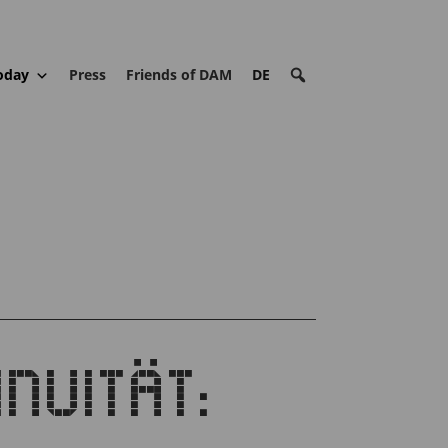
oday
Press
Friends of DAM
DE
NUITÄT: