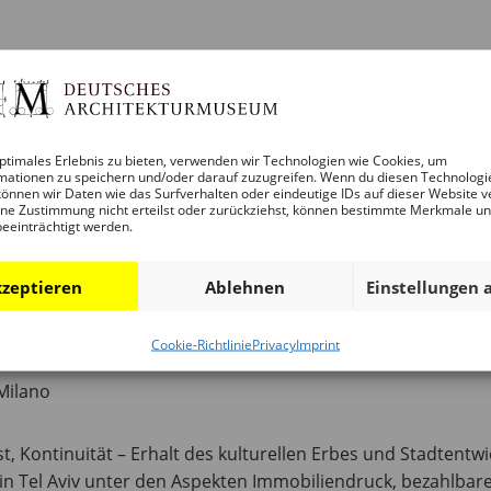
MUSEUM DAM – YOUTUBE
unkte.
ptimales Erlebnis zu bieten, verwenden wir Technologien wie Cookies, um
Link, um am Webinar teilzunehmen:
mationen zu speichern und/oder darauf zuzugreifen. Wenn du diesen Technologi
önnen wir Daten wie das Surfverhalten oder eindeutige IDs auf dieser Website v
ne Zustimmung nicht erteilst oder zurückziehst, können bestimmte Merkmale u
beeinträchtigt werden.
ment, Frankfurt am Main
zeptieren
Ablehnen
Einstellungen 
cipality, Tel-Aviv Yafo
t Department, Frankfurt am Main
Cookie-Richtlinie
Privacy
Imprint
 Frankfurt am Main
Milano
t, Kontinuität – Erhalt des kulturellen Erbes und Stadtentw
 in Tel Aviv unter den Aspekten Immobiliendruck, bezahlba