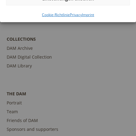
Publications
Contact person
Cookie-Richtlinie
Privacy
Imprint
COLLECTIONS
DAM Archive
DAM Digital Collection
DAM Library
THE DAM
Portrait
Team
Friends of DAM
Sponsors and supporters