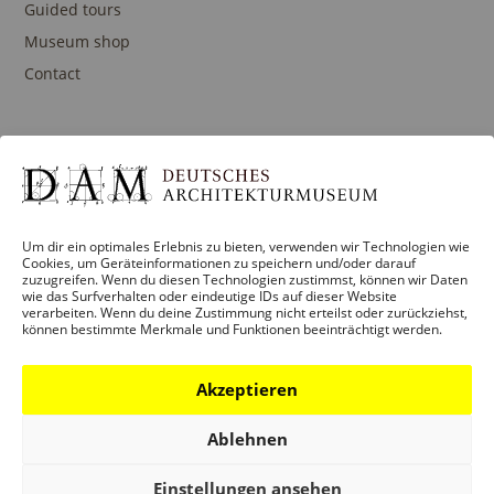
Guided tours
Museum shop
Contact
PROGRAM
Exhibitions
Events
Um dir ein optimales Erlebnis zu bieten, verwenden wir Technologien wie
Cookies, um Geräteinformationen zu speichern und/oder darauf
Architecture prizes
zuzugreifen. Wenn du diesen Technologien zustimmst, können wir Daten
wie das Surfverhalten oder eindeutige IDs auf dieser Website
Publications
verarbeiten. Wenn du deine Zustimmung nicht erteilst oder zurückziehst,
können bestimmte Merkmale und Funktionen beeinträchtigt werden.
Akzeptieren
EDUCATION
Ablehnen
Program
Guidances and Tours
Einstellungen ansehen