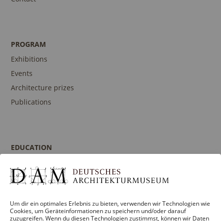
PROGRAM
Exhibitions
Events
Architecture prizes
Publications
EDUCATION
Program
Guidances and Tours
Publications
Um dir ein optimales Erlebnis zu bieten, verwenden wir Technologien wie
Contact person
Cookies, um Geräteinformationen zu speichern und/oder darauf
zuzugreifen. Wenn du diesen Technologien zustimmst, können wir Daten