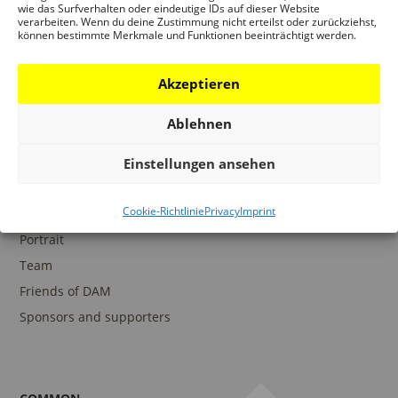
wie das Surfverhalten oder eindeutige IDs auf dieser Website
verarbeiten. Wenn du deine Zustimmung nicht erteilst oder zurückziehst,
können bestimmte Merkmale und Funktionen beeinträchtigt werden.
COLLECTIONS
DAM Archive
Akzeptieren
DAM Digital Collection
Ablehnen
DAM Library
Einstellungen ansehen
Cookie-Richtlinie
Privacy
Imprint
THE DAM
Portrait
Team
Friends of DAM
Sponsors and supporters