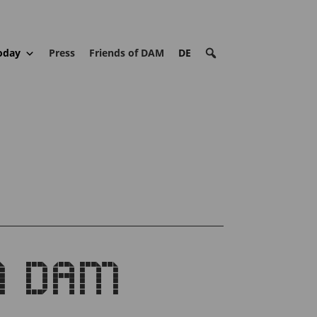
oday
Press
Friends of DAM
DE
IM DAM