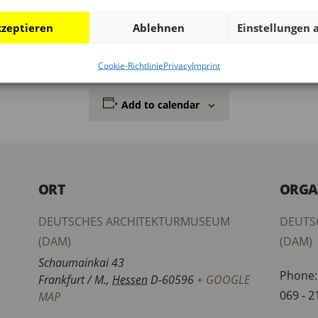
hoss des Deutschen Architekturmuseums mit dem ikonisch
mmer-Lounge mit Sitzgelegenheiten und Architekturbücher
zeptieren
Ablehnen
Einstellungen 
chs für eine Pause zwischendurch mit Blick auf die Frankfu
Cookie-Richtlinie
Privacy
Imprint
Add to calendar
ORT
ORGA
DEUTSCHES ARCHITEKTURMUSEUM
DEUTS
(DAM)
(DAM)
Schaumainkai 43
Phone:
Frankfurt / M.
,
Hessen
D-60596
+ GOOGLE
069 - 
MAP