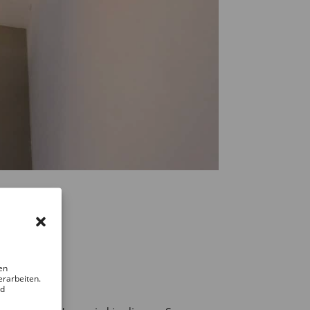
en
erarbeiten.
nd