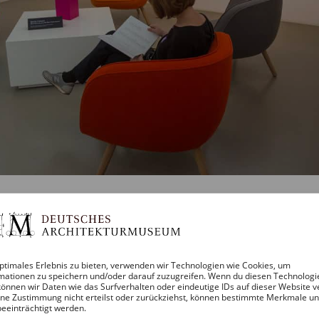
 DAM
ptimales Erlebnis zu bieten, verwenden wir Technologien wie Cookies, um
mationen zu speichern und/oder darauf zuzugreifen. Wenn du diesen Technologi
önnen wir Daten wie das Surfverhalten oder eindeutige IDs auf dieser Website v
ne Zustimmung nicht erteilst oder zurückziehst, können bestimmte Merkmale u
beeinträchtigt werden.