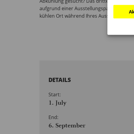
Abkühlung gesucht? Das dritte Obergesc
aufgrund einer Ausstellungspause zur So
Ak
kühlen Ort während Ihres Ausstellungsbesu
DETAILS
Start:
1. July
End:
6. September