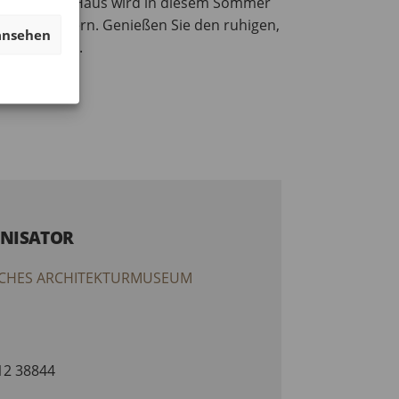
en Haus im Haus wird in diesem Sommer
n zum Stöbern. Genießen Sie den ruhigen,
ansehen
rter Skyline.
NISATOR
CHES ARCHITEKTURMUSEUM
212 38844