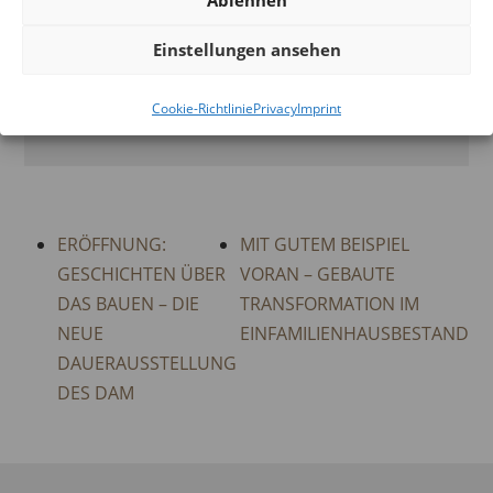
Ablehnen
Frankfurt / M.
,
Hessen
D-60596
+ GOOGLE
MAP
Einstellungen ansehen
Phone:
Cookie-Richtlinie
Privacy
Imprint
+49 (0)69 212-38844
ERÖFFNUNG:
MIT GUTEM BEISPIEL
GESCHICHTEN ÜBER
VORAN – GEBAUTE
DAS BAUEN – DIE
TRANSFORMATION IM
NEUE
EINFAMILIENHAUSBESTAND
DAUERAUSSTELLUNG
DES DAM