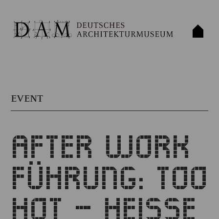
EVENT
AFTER WORK
FÜHRUNG: TOO
HOT – HEISSE