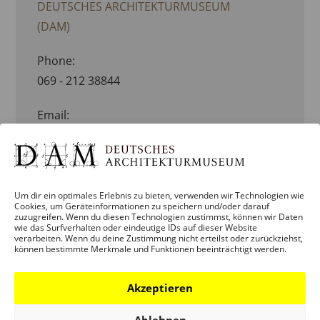
DEUTSCHES ARCHITEKTURMUSEUM
(DAM)
Phone:
069 - 212 38844
Email:
info.dam@stadt-frankfurt.de
Website:
VIEW ORGANISATOR WEBSITE
Um dir ein optimales Erlebnis zu bieten, verwenden wir Technologien wie
Cookies, um Geräteinformationen zu speichern und/oder darauf
zuzugreifen. Wenn du diesen Technologien zustimmst, können wir Daten
wie das Surfverhalten oder eindeutige IDs auf dieser Website
ORT
verarbeiten. Wenn du deine Zustimmung nicht erteilst oder zurückziehst,
können bestimmte Merkmale und Funktionen beeinträchtigt werden.
DEUTSCHES ARCHITEKTURMUSEUM
Akzeptieren
(DAM)
Schaumainkai 43