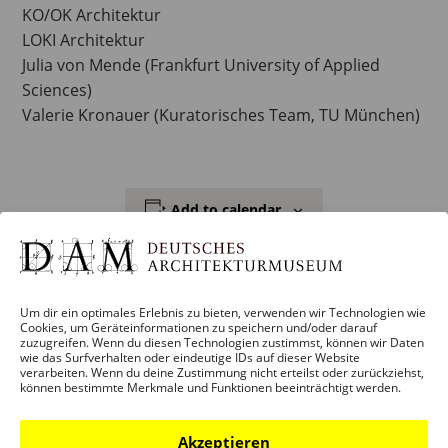
KO/OK Architektur
LOKI Architektur
Julia von Mende (Frankfurt University of Applied
Sciences)
Valerie Kronauer (Kuratorisches Team, TU München)
Add to calendar
Um dir ein optimales Erlebnis zu bieten, verwenden wir Technologien wie
DETAILS
Cookies, um Geräteinformationen zu speichern und/oder darauf
zuzugreifen. Wenn du diesen Technologien zustimmst, können wir Daten
wie das Surfverhalten oder eindeutige IDs auf dieser Website
Date:
verarbeiten. Wenn du deine Zustimmung nicht erteilst oder zurückziehst,
können bestimmte Merkmale und Funktionen beeinträchtigt werden.
20. August
Akzeptieren
Time: