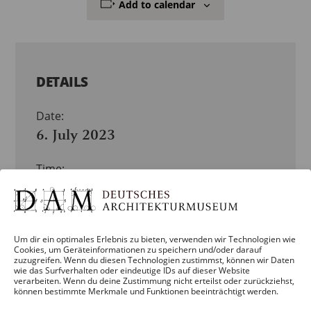
Add to calendar
DETAILS
Date:
6. July 2023
Time:
19:00
Veranstaltung Category:
VERANSTALTUNG
Um dir ein optimales Erlebnis zu bieten, verwenden wir Technologien wie
Cookies, um Geräteinformationen zu speichern und/oder darauf
Veranstaltung Tags:
MEGA-MENU
zuzugreifen. Wenn du diesen Technologien zustimmst, können wir Daten
wie das Surfverhalten oder eindeutige IDs auf dieser Website
verarbeiten. Wenn du deine Zustimmung nicht erteilst oder zurückziehst,
können bestimmte Merkmale und Funktionen beeinträchtigt werden.
ORGANISATOREN