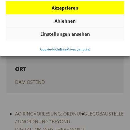
Akzeptieren
DEUTSCHES ARCHITEKTURMUSEUM
(DAM)
Ablehnen
LIEBLING-HAUS
Einstellungen ansehen
DOCOMOMO DEUTSCHLAND E.V.
ERNST-MAY-GESELLSCHAFT
Cookie-Richtlinie
Privacy
Imprint
ORT
DAM OSTEND
AO RINGVORLESUNG: ORDNUNG
LEGOBAUSTELLE
/ UNORDNUNG “BEYOND
DIGITAL: OR, WHY THERE WON‘T