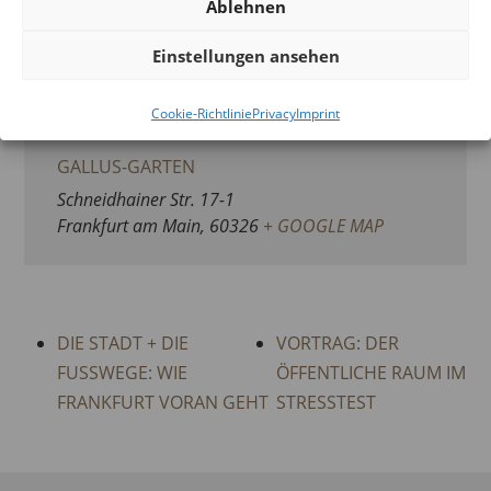
Ablehnen
Website:
VIEW ORGANISATOR WEBSITE
Einstellungen ansehen
ORT
Cookie-Richtlinie
Privacy
Imprint
GALLUS-GARTEN
Schneidhainer Str. 17-1
Frankfurt am Main
,
60326
+ GOOGLE MAP
DIE STADT + DIE
VORTRAG: DER
FUSSWEGE: WIE
ÖFFENTLICHE RAUM IM
FRANKFURT VORAN GEHT
STRESSTEST