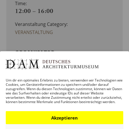
Time:
12:00 – 16:00
Veranstaltung Category:
VERANSTALTUNG
ORGANISATOR
DEUTSCHES ARCHITEKTURMUSEUM
(DAM)
Um dir ein optimales Erlebnis zu bieten, verwenden wir Technologien wie
Cookies, um Geräteinformationen zu speichern und/oder darauf
Phone:
zuzugreifen. Wenn du diesen Technologien zustimmst, können wir Daten
wie das Surfverhalten oder eindeutige IDs auf dieser Website
069 - 212 38844
verarbeiten. Wenn du deine Zustimmung nicht erteilst oder zurückziehst,
können bestimmte Merkmale und Funktionen beeinträchtigt werden.
Email:
info.dam@stadt-frankfurt.de
Akzeptieren