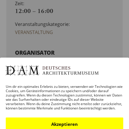
Zeit:
12:00 – 16:00
Veranstaltungskategorie:
VERANSTALTUNG
ORGANISATOR
DEUTSCHES ARCHITEKTURMUSEUM
(DAM)
Um dir ein optimales Erlebnis zu bieten, verwenden wir Technologien wie
Telefon:
Cookies, um Geräteinformationen zu speichern und/oder darauf
069 - 212 38844
zuzugreifen. Wenn du diesen Technologien zustimmst, können wir Daten
wie das Surfverhalten oder eindeutige IDs auf dieser Website
verarbeiten. Wenn du deine Zustimmung nicht erteilst oder zurückziehst,
können bestimmte Merkmale und Funktionen beeinträchtigt werden.
E-Mail:
info.dam@stadt-frankfurt.de
Akzeptieren