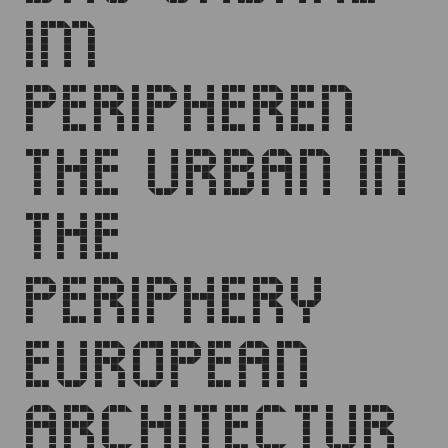
IM
PERIPHEREN
THE URBAN IN
THE
PERIPHERY
EUROPEAN
ARCHITECTUR