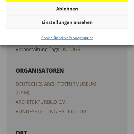
End:
Ablehnen
1. September 2023
Einstellungen ansehen
Veranstaltung Category:
Cookie-Richtlinie
Privacy
Imprint
VERANSTALTUNG
Veranstaltung Tags:
ONTOUR
ORGANISATOREN
DEUTSCHES ARCHITEKTURMUSEUM
(DAM)
ARCHITEKTURBILD E.V.
BUNDESSTIFTUNG BAUKULTUR
ORT