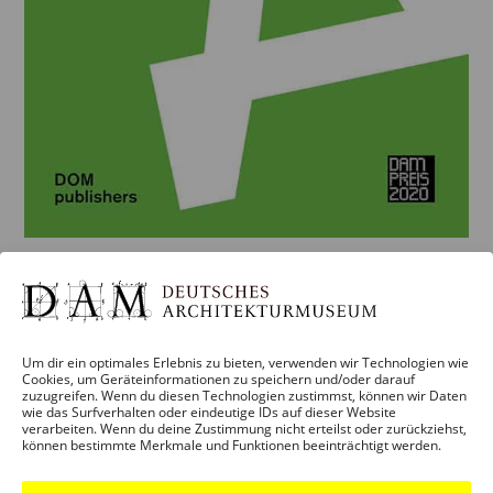
ARCHITEKTURFÜHRER
DEUTSCHLAND 2020
Um dir ein optimales Erlebnis zu bieten, verwenden wir Technologien wie
Herausgegeben von Yorck Förster, Christina Gräwe,
Cookies, um Geräteinformationen zu speichern und/oder darauf
Peter Cachola Schmal DOM publishers 135 x 245 mm,
zuzugreifen. Wenn du diesen Technologien zustimmst, können wir Daten
wie das Surfverhalten oder eindeutige IDs auf dieser Website
224 S., 470 Abb. ISBN 978-3-86922-749-8 Im
verarbeiten. Wenn du deine Zustimmung nicht erteilst oder zurückziehst,
können bestimmte Merkmale und Funktionen beeinträchtigt werden.
Museumsshop und im Buchhandel erhältlich für EUR
28,–