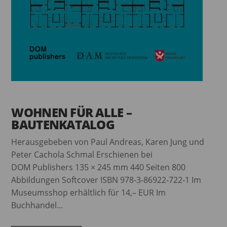
WOHNEN FÜR ALLE –
BAUTENKATALOG
Herausgebeben von Paul Andreas, Karen Jung und
Peter Cachola Schmal Erschienen bei
DOM Publishers 135 × 245 mm 440 Seiten 800
Abbildungen Softcover ISBN 978-3-86922-722-1 Im
Museumsshop erhältlich für 14,– EUR Im
Buchhandel...