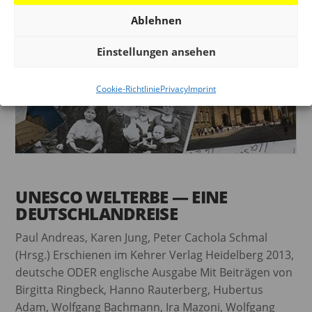
Ablehnen
Einstellungen ansehen
Cookie-Richtlinie
Privacy
Imprint
UNESCO WELTERBE — EINE
DEUTSCHLANDREISE
Paul Andreas, Karen Jung, Peter Cachola Schmal
(Hrsg.) Erschienen im Kehrer Verlag Heidelberg 2013,
deutsche ODER englische Ausgabe Mit Beiträgen von
Birgitta Ringbeck, Hanno Rauterberg, Hubertus
Adam, Wolfgang Bachmann, Ira Mazoni, Wolfgang