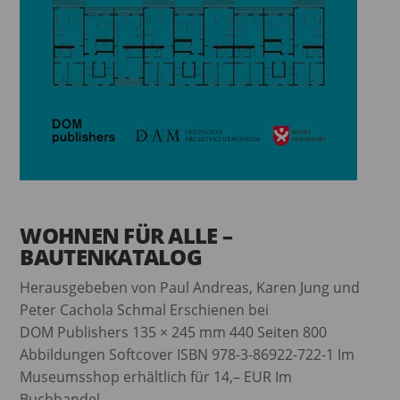
WOHNEN FÜR ALLE –
BAUTENKATALOG
Herausgebeben von Paul Andreas, Karen Jung und
Peter Cachola Schmal Erschienen bei
DOM Publishers 135 × 245 mm 440 Seiten 800
Abbildungen Softcover ISBN 978-3-86922-722-1 Im
Museumsshop erhältlich für 14,– EUR Im
Buchhandel...