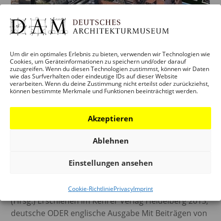
Um dir ein optimales Erlebnis zu bieten, verwenden wir Technologien wie
Cookies, um Geräteinformationen zu speichern und/oder darauf
zuzugreifen. Wenn du diesen Technologien zustimmst, können wir Daten
wie das Surfverhalten oder eindeutige IDs auf dieser Website
verarbeiten. Wenn du deine Zustimmung nicht erteilst oder zurückziehst,
können bestimmte Merkmale und Funktionen beeinträchtigt werden.
Akzeptieren
Ablehnen
UNESCO WELTERBE — EINE
Einstellungen ansehen
DEUTSCHLANDREISE
Paul Andreas, Karen Jung, Peter Cachola Schmal
Cookie-Richtlinie
Privacy
Imprint
(Hrsg.) Erschienen im Kehrer Verlag Heidelberg 2013,
deutsche ODER englische Ausgabe Mit Beiträgen von