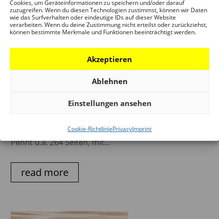
Cookies, um Geräteinformationen zu speichern und/oder darauf
zuzugreifen. Wenn du diesen Technologien zustimmst, können wir Daten
wie das Surfverhalten oder eindeutige IDs auf dieser Website
verarbeiten. Wenn du deine Zustimmung nicht erteilst oder zurückziehst,
können bestimmte Merkmale und Funktionen beeinträchtigt werden.
UNESCO WELTERBE — EINE
Akzeptieren
DEUTSCHLANDREISE
Paul Andreas, Karen Jung, Peter Cachola Schmal
Ablehnen
(Hrsg.) Erschienen im Kehrer Verlag Heidelberg 2013,
Einstellungen ansehen
deutsche ODER englische Ausgabe Mit Beiträgen von
Birgitta Ringbeck, Hanno Rauterberg, Hubertus
Adam, Wolfgang Bachmann, Ira Mazoni, Wolfgang
Cookie-Richtlinie
Privacy
Imprint
Pehnt u.a. 264 Seiten, mit...
read more