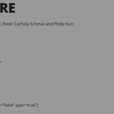
RE
m, Peter Cachola Schmal and Philip Kurz
–
n="false" ajax="true"]