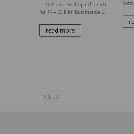
Seite
1 Im Museumsshop erhältlich
für 14,– EUR Im Buchhandel...
r
read more
1
2
3
…
14