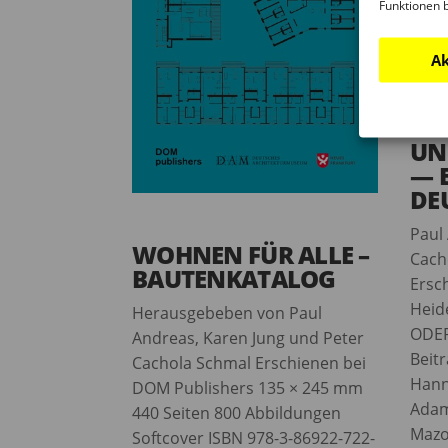
Funktionen 
Ak
UN
— 
DE
Paul
WOHNEN FÜR ALLE –
Cach
BAUTENKATALOG
Ersc
Heid
Herausgebeben von Paul
ODER
Andreas, Karen Jung und Peter
Beitr
Cachola Schmal Erschienen bei
Hann
DOM Publishers 135 × 245 mm
Adam
440 Seiten 800 Abbildungen
Mazo
Softcover ISBN 978-3-86922-722-