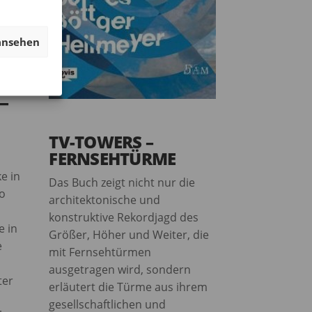
ansehen
—
TV-TOWERS –
FERNSEHTÜRME
e in
Das Buch zeigt nicht nur die
so
architektonische und
konstruktive Rekordjagd des
e in
Größer, Höher und Weiter, die
e
mit Fernsehtürmen
ausgetragen wird, sondern
ter
erläutert die Türme aus ihrem
gesellschaftlichen und