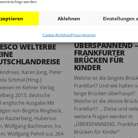
beeinträchtigt werden.
zeptieren
Ablehnen
Einstellungen 
Cookie-Richtlinie
Privacy
Imprint
ÜBERSPANNEND 
ESCO WELTERBE
FRANKFURTER
EINE
BRÜCKEN FÜR
UTSCHLANDREISE
KINDER
 Andreas, Karen Jung, Peter
Welche ist die längste Brück
ola Schmal (Hrsg.)
Frankfurt? Und wie halten 
hienen im Kehrer Verlag
lange Brücken überhaupt?
elberg 2013, deutsche
Welche ist die älteste Brück
 englische Ausgabe Mit
Frankfurt? ... Diese und viel
ägen von Birgitta Ringbeck,
weitere Fragen werden in
o Rauterberg, Hubertus
„ÜBERSPANNEND. Frankfur
, Wolfgang Bachmann, Ira
Brücken für Kinder“
ni, Wolfgang Pehnt u.a. 264