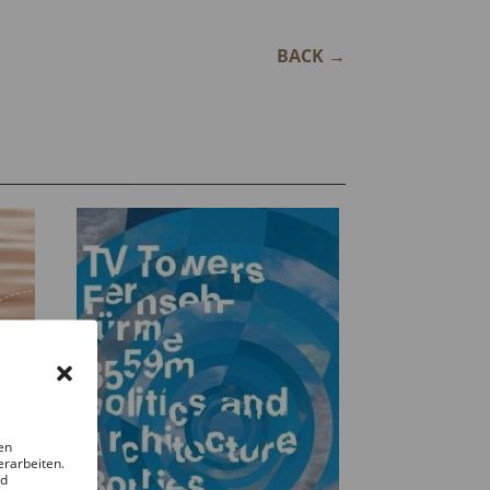
BACK
→
en
erarbeiten.
nd