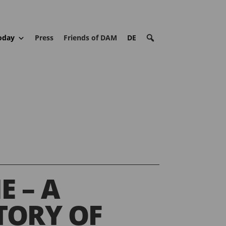
oday
Press
Friends of DAM
DE
E – A
TORY OF