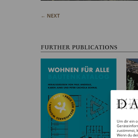
←
NEXT
FURTHER PUBLICATIONS
Um dir ein o
Geräteinfor
zustimmst, k
Wenn du dei