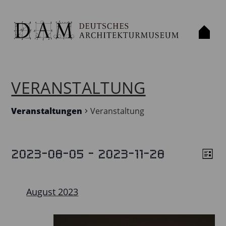
VERANSTALTUNG
Veranstaltungen
Veranstaltung
 - 
2023-08-05
2023-11-28
VERANSTALTUNGEN
List
VIE
VE
Select
VIE
NAV
date.
NAV
August 2023