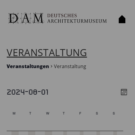
VERANSTALTUNG
Veranstaltungen
Veranstaltung
2024-08-01
VERANSTALTUNGEN
Mont
VIE
VE
Select
VIE
NAV
date.
CALENDAR
M
T
W
T
F
S
S
NAV
Monday
Tuesday
Wednesday
Thursday
Friday
Saturday
Sunday
OF
VERANSTALTUNGEN