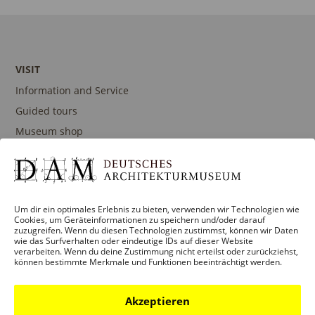
VISIT
Information and Service
Guided tours
Museum shop
Contact
Um dir ein optimales Erlebnis zu bieten, verwenden wir Technologien wie
PROGRAM
Cookies, um Geräteinformationen zu speichern und/oder darauf
zuzugreifen. Wenn du diesen Technologien zustimmst, können wir Daten
Exhibitions
wie das Surfverhalten oder eindeutige IDs auf dieser Website
verarbeiten. Wenn du deine Zustimmung nicht erteilst oder zurückziehst,
Events
können bestimmte Merkmale und Funktionen beeinträchtigt werden.
Architecture prizes
Publications
Akzeptieren