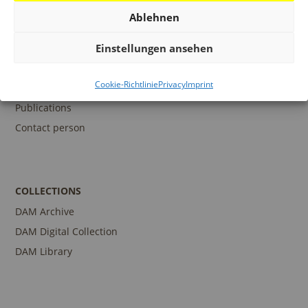
Ablehnen
EDUCATION
Einstellungen ansehen
Program
Cookie-Richtlinie
Privacy
Imprint
Guidances and Tours
Publications
Contact person
COLLECTIONS
DAM Archive
DAM Digital Collection
DAM Library