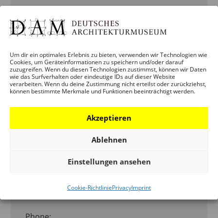
Time:
19:00
Veranstaltung Categories:
Um dir ein optimales Erlebnis zu bieten, verwenden wir Technologien wie
Cookies, um Geräteinformationen zu speichern und/oder darauf
ERWACHSENE
,
VERANSTALTUNG
,
zuzugreifen. Wenn du diesen Technologien zustimmst, können wir Daten
wie das Surfverhalten oder eindeutige IDs auf dieser Website
VERMITTLUNG
verarbeiten. Wenn du deine Zustimmung nicht erteilst oder zurückziehst,
können bestimmte Merkmale und Funktionen beeinträchtigt werden.
Veranstaltung Tags:
BEGLEITPROGRAMM
ARCHITECTURE & ENERGY
,
MEGA-MENU-
Akzeptieren
VERMITTLUNG
Ablehnen
ORGANISATOR
Einstellungen ansehen
DEUTSCHES ARCHITEKTURMUSEUM
Cookie-Richtlinie
Privacy
Imprint
(DAM)
Phone: