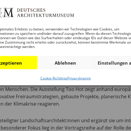
ptimales Erlebnis zu bieten, verwenden wir Technologien wie Cookies, um
mationen zu speichern und/oder darauf zuzugreifen. Wenn du diesen Technologi
MC°C, Office for Micro Climate Cultivation GmbH, Frankfurt
önnen wir Daten wie das Surfverhalten oder eindeutige IDs auf dieser Website v
ne Zustimmung nicht erteilst oder zurückziehst, können bestimmte Merkmale u
beeinträchtigt werden.
iße Städte, neue Wege“ im Deutschen Architekturmuseum ve
erpunkt klimaangepasste Freiraumplanung zum bdla Kampa
zeptieren
Ablehnen
Einstellungen 
 zunehmender Hitzebelastung, längerer Trockenperioden, S
lüsselrolle Freiräume für die Resilienz unserer Städte spiel
Cookie-Richtlinie
Privacy
Imprint
npassung: Sie beeinflussen Mikroklima, Wasserhaushalt, Bio
en Menschen. Die Ausstellung Too Hot zeigt anhand europäi
novative Freiraumstrategien, gebaute Projekte, planerische K
en der Klimakrise reagieren.
beteiligter Landschaftsarchitekt:innen und ergänzt sie um in
esonderer Fokus lieg in der Vortragsreihe auf der Rolle de