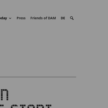
oday
Press
Friends of DAM
DE
AN