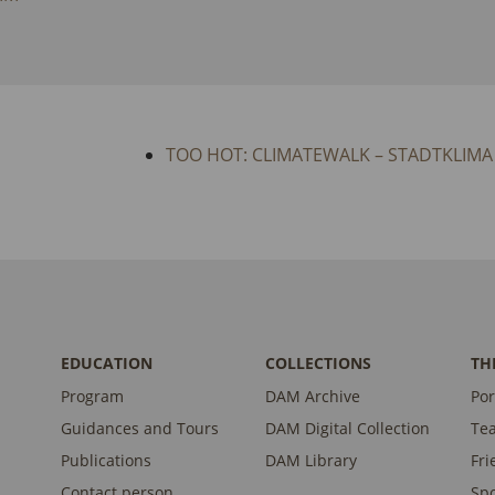
TOO HOT: CLIMATEWALK – STADTKLIMA
EDUCATION
COLLECTIONS
TH
Program
DAM Archive
Por
Guidances and Tours
DAM Digital Collection
Te
Publications
DAM Library
Fri
Contact person
Sp