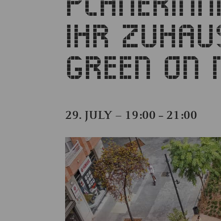
PLANERINN
IHR ZUHA
GREEN ON 
29. JULY – 19:00
21:00
–