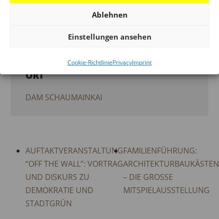
VERMITTLUNG
Ablehnen
Veranstaltung Tags:
BEGLEITPROGRAMM
Einstellungen ansehen
STADT BAUEN HEUTE?
,
MEGA-MENU
Cookie-Richtlinie
Privacy
Imprint
ORT
DAM SCHAUMAINKAI
AUFTAKTVERANSTALTUNG
FAMILIENFÜHRUNG:
“OFF THE WALL”: VORTRAG
ARCHITEKTURBAUKÄSTE
UND DISKURS ZU
– DIE GROSSE
DEMOKRATIE UND
MITSPIELAUSSTELLUNG
STADTGRÜN