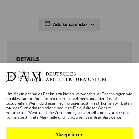
Add to calendar
DETAILS
Date:
31. October 2025
Um dir ein optimales Erlebnis zu bieten, verwenden wir Technologien wie
Time:
Cookies, um Geräteinformationen zu speichern und/oder darauf
zuzugreifen. Wenn du diesen Technologien zustimmst, können wir Daten
12:00 – 13:30
wie das Surfverhalten oder eindeutige IDs auf dieser Website
verarbeiten. Wenn du deine Zustimmung nicht erteilst oder zurückziehst,
können bestimmte Merkmale und Funktionen beeinträchtigt werden.
Veranstaltung Categories:
ERWACHSENE
,
KINDER + JUGENDLICHE +
Akzeptieren
FAMILIEN
,
VERANSTALTUNG
,