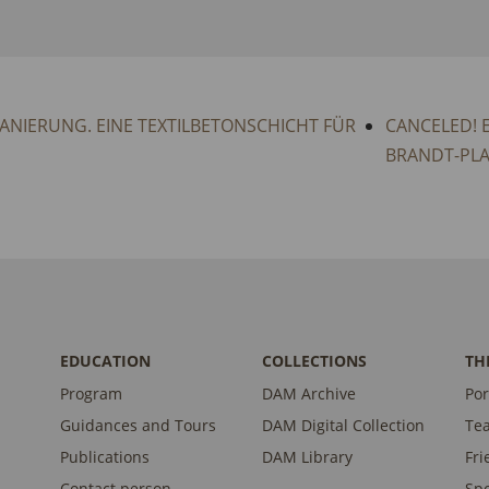
ANIERUNG. EINE TEXTILBETONSCHICHT FÜR
CANCELED! 
BRANDT-PLA
EDUCATION
COLLECTIONS
TH
Program
DAM Archive
Por
Guidances and Tours
DAM Digital Collection
Te
Publications
DAM Library
Fri
Contact person
Sp