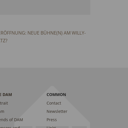
ERÖFFNUNG: NEUE BÜHNE(N) AM WILLY-
TZ?
E DAM
COMMON
trait
Contact
am
Newsletter
ends of DAM
Press
onsors and
Links