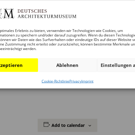
The finalists of the DAM Prize 2020 in live stream
ed as a public event, the JUNG LECTURES are now also becomin
f the DAM Prize 2020 together with the Deutsches Architektu
ptimales Erlebnis zu bieten, verwenden wir Technologien wie Cookies, um
mationen zu speichern und/oder darauf zuzugreifen. Wenn du diesen Technologi
ola Schmal, the architects will present their respective pro
önnen wir Daten wie das Surfverhalten oder eindeutige IDs auf dieser Website v
ne Zustimmung nicht erteilst oder zurückziehst, können bestimmte Merkmale u
s directly. We look forward to your participation.
beeinträchtigt werden.
zeptieren
Ablehnen
Einstellungen 
agler I Eingangsgebäude Freilichtmuseum Glentleiten, Gr
Cookie-Richtlinie
Privacy
Imprint
Add to calendar