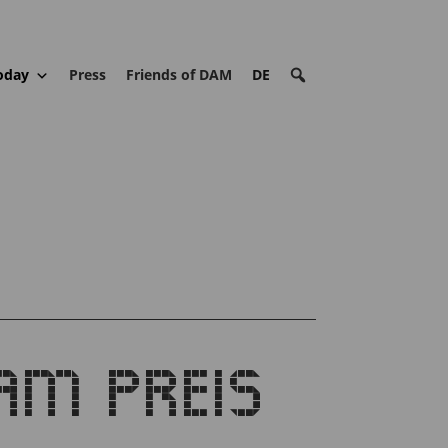
oday
Press
Friends of DAM
DE
DAM PREIS