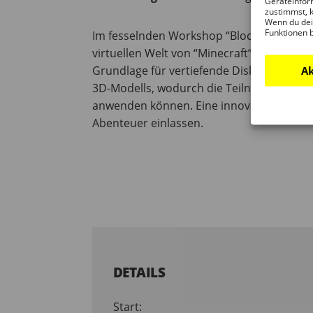
Geräteinfor
zustimmst, k
Wenn du dei
Funktionen 
Im fesselnden Workshop “BlockLab” erleb
virtuellen Welt von “Minecraft” navigieren
Grundlage für vertiefende Diskussionen 
Ak
3D-Modells, wodurch die Teilnehmer:inne
anwenden können. Eine innovative, unterha
Abenteuer einlassen.
DETAILS
Start: