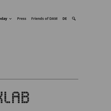
oday
Press
Friends of DAM
DE
KLAB