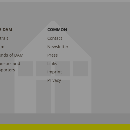
E DAM
COMMON
trait
Contact
am
Newsletter
ends of DAM
Press
onsors and
Links
porters
Imprint
Privacy