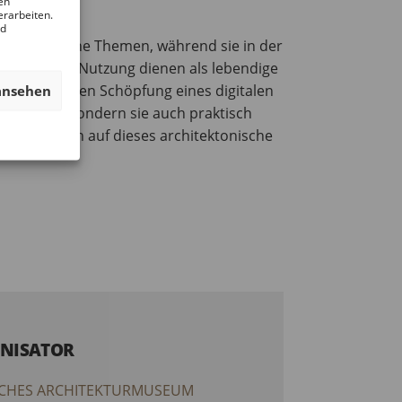
en
erarbeiten.
nd
hitektonische Themen, während sie in der
n, Statik und Nutzung dienen als lebendige
der kreativen Schöpfung eines digitalen
ansehen
erstehen, sondern sie auch praktisch
lle, die sich auf dieses architektonische
NISATOR
CHES ARCHITEKTURMUSEUM