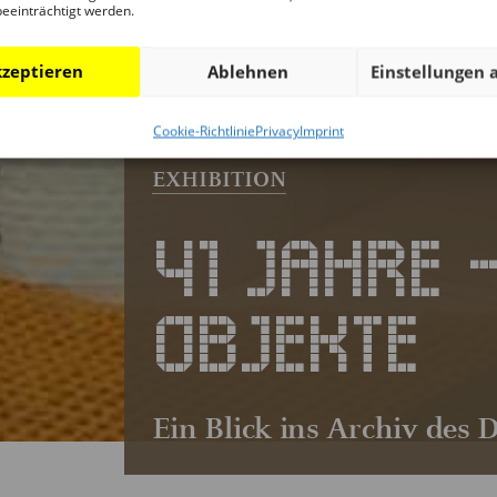
beeinträchtigt werden.
zeptieren
Ablehnen
Einstellungen 
Cookie-Richtlinie
Privacy
Imprint
41 JAHRE 
OBJEKTE
Ein Blick ins Archiv des