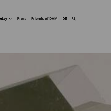
oday
Press
Friends of DAM
DE