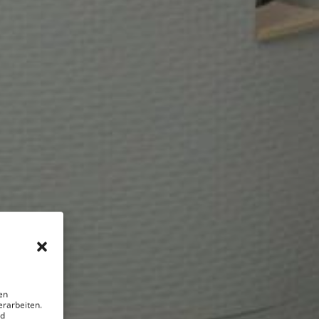
en
erarbeiten.
nd