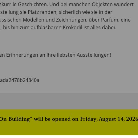
 skurrile Geschichten. Und bei manchen Objekten wundert
ellung sie Platz fanden, sicherlich wie sie in der
assischen Modellen und Zeichnungen, über Parfum, eine
 bis hin zum aufblasbaren Krokodil ist alles dabei.
nen Erinnerungen an Ihre liebsten Ausstellungen!
aada2478b24840a
ORT
ORGA
 Building“ will be opened on Friday, August 14, 2026,
DAM SCHAUMAINKAI
DEUTS
(DAM)