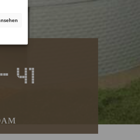
ansehen
— 41
 DAM