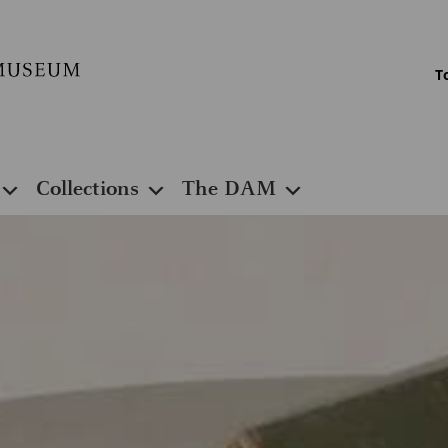
T
Collections
The DAM