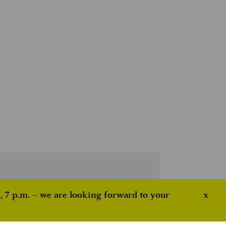
NISATOR
 7 p.m. – we are looking forward to your
x
CHES ARCHITEKTURMUSEUM