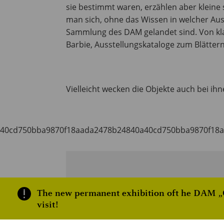
sie bestimmt waren, erzählen aber kleine
man sich, ohne das Wissen in welcher Ausst
Sammlung des DAM gelandet sind. Von kl
Barbie, Ausstellungskataloge zum Blättern,
Vielleicht wecken die Objekte auch bei ih
40cd750bba9870f18aada2478b24840a40cd750bba9870f18
DETAILS
The new permanent exhibition oft he DAM „On
visit!
Start:
1. June 2025