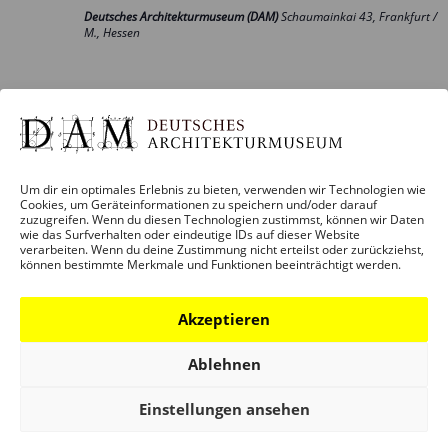
Deutsches Architekturmuseum (DAM)
Schaumainkai 43, Frankfurt /
M., Hessen
November 2026
Thu
Um dir ein optimales Erlebnis zu bieten, verwenden wir Technologien wie
Cookies, um Geräteinformationen zu speichern und/oder darauf
zuzugreifen. Wenn du diesen Technologien zustimmst, können wir Daten
5
wie das Surfverhalten oder eindeutige IDs auf dieser Website
verarbeiten. Wenn du deine Zustimmung nicht erteilst oder zurückziehst,
können bestimmte Merkmale und Funktionen beeinträchtigt werden.
Akzeptieren
Ablehnen
5. November 2026
–
4. April 2027
Einstellungen ansehen
BEST HIGH-RISES. International High-Rise
Award 2026/27