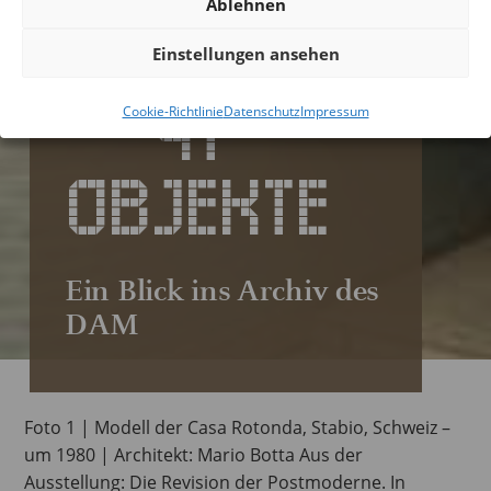
Ablehnen
41 JAHRE
Einstellungen ansehen
— 41
Cookie-Richtlinie
Datenschutz
Impressum
OBJEKTE
Ein Blick ins Archiv des
DAM
Foto 1 | Modell der Casa Rotonda, Stabio, Schweiz –
um 1980 | Architekt: Mario Botta Aus der
Ausstellung: Die Revision der Postmoderne. In