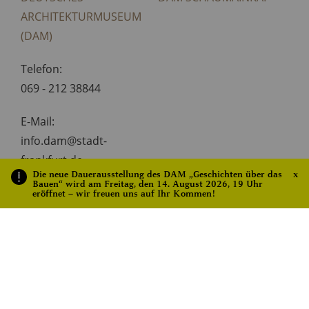
ARCHITEKTURMUSEUM
(DAM)
Telefon:
069 - 212 38844
E-Mail:
info.dam@stadt-
frankfurt.de
Die neue Dauerausstellung des DAM „Geschichten über das
x
Bauen“ wird am Freitag, den 14. August 2026, 19 Uhr
Website:
eröffnet – wir freuen uns auf Ihr Kommen!
ORGANISATOR-
WEBSITE ANZEIGEN