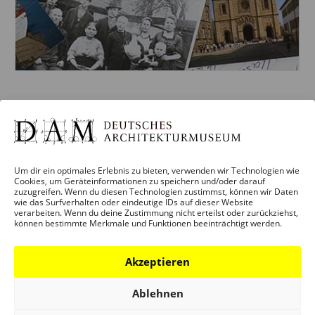
UNESCO WELTERBE — EINE
DEUTSCHLANDREISE
Paul Andreas, Karen Jung, Peter Cachola Schmal
Um dir ein optimales Erlebnis zu bieten, verwenden wir Technologien wie
(Hrsg.) Erschienen im Kehrer Verlag Heidelberg 2013,
Cookies, um Geräteinformationen zu speichern und/oder darauf
deutsche ODER englische Ausgabe Mit Beiträgen von
zuzugreifen. Wenn du diesen Technologien zustimmst, können wir Daten
wie das Surfverhalten oder eindeutige IDs auf dieser Website
Birgitta Ringbeck, Hanno Rauterberg, Hubertus
verarbeiten. Wenn du deine Zustimmung nicht erteilst oder zurückziehst,
können bestimmte Merkmale und Funktionen beeinträchtigt werden.
Adam, Wolfgang Bachmann, Ira Mazoni, Wolfgang
Pehnt u.a. 264 Seiten, mit...
Akzeptieren
read more
Ablehnen