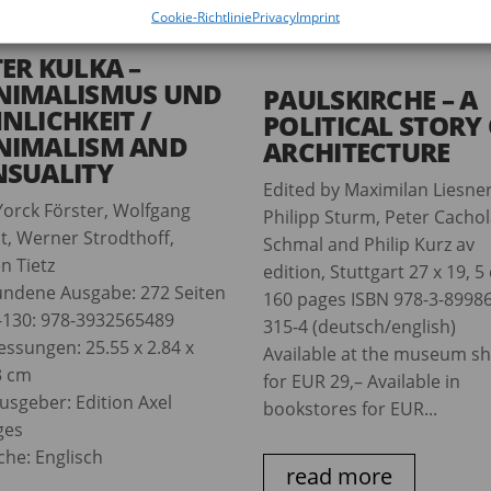
Cookie-Richtlinie
Privacy
Imprint
TER KULKA –
NIMALISMUS UND
PAULSKIRCHE – A
NLICHKEIT /
POLITICAL STORY
NIMALISM AND
ARCHITECTURE
NSUALITY
Edited by Maximilan Liesner
Yorck Förster, Wolfgang
Philipp Sturm, Peter Cacho
t, Werner Strodthoff,
Schmal and Philip Kurz av
n Tietz
edition, Stuttgart 27 x 19, 5
ndene Ausgabe: 272 Seiten
160 pages ISBN 978-3-89986
-130: 978-3932565489
315-4 (deutsch/english)
ssungen: 25.55 x 2.84 x
Available at the museum s
3 cm
for EUR 29,– Available in
usgeber: Edition Axel
bookstores for EUR...
ges
che: Englisch
read more