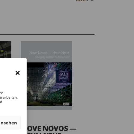
en
erarbeiten.
nd
ansehen
NOVE NOVOS —