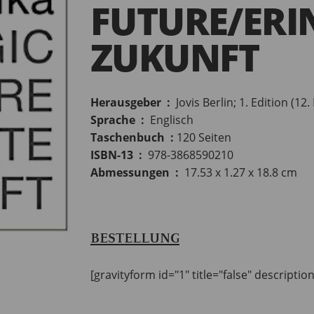
FUTURE/ERI
ZUKUNFT
Herausgeber ‏ : ‎
Jovis Berlin; 1. Edition (12
Sprache ‏ : ‎
Englisch
Taschenbuch ‏ : ‎
120 Seiten
ISBN-13 ‏ : ‎
978-3868590210
Abmessungen ‏ : ‎
17.53 x 1.27 x 18.8 cm
BESTELLUNG
[gravityform id="1" title="false" descriptio