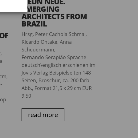
NEUN NEUE.
EMERGING
ARCHITECTS FROM
BRAZIL
 OF
Hrsg. Peter Cachola Schmal,
Ricardo Ohtake, Anna
Scheuermann,
,
Fernando Serapião Sprache
la
deutsch\englisch erschienen im
Jovis Verlag Beispielseiten 148
 cm,
Seiten, Broschur, ca. 200 farb.
-
Abb., Format 21,5 x 29 cm EUR
9,50
hop
read more