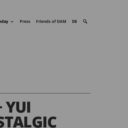
oday
Press
Friends of DAM
DE
 YUI
STALGIC