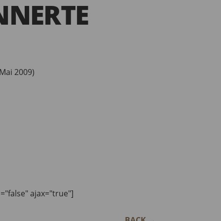
NNERTE
. Mai 2009)
n="false" ajax="true"]
BACK
→