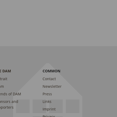
E DAM
COMMON
trait
Contact
am
Newsletter
ends of DAM
Press
onsors and
Links
porters
Imprint
Privacy