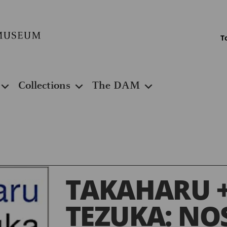
T
Collections
The DAM
TAKAHARU +
TEZUKA: NO