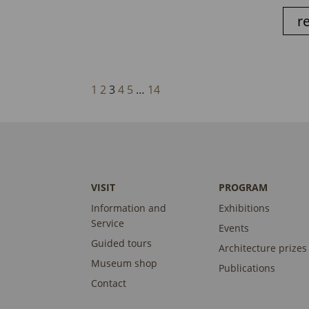
r
1
2
3
4
5
…
14
VISIT
PROGRAM
Information and
Exhibitions
Service
Events
Guided tours
Architecture prizes
Museum shop
Publications
Contact