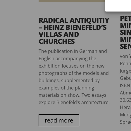
PE
RADICAL ANTIQUITIY
MI
– HEINZ BIENEFELD’S
SIN
VILLAS AND
MI
CHURCHES
SE
The publication in German and
von 
English accompanying the
Pehn
exhibition focuses on the new
Jürge
photographs of the models and
Gebu
buildings, supplemented by
ISBN
examples of the planning
Abme
materials on show. Two essays
30.6
explore Bienefeld’s architecture.
Hera
Men
read more
Spra