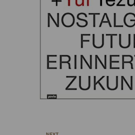
←
NEXT