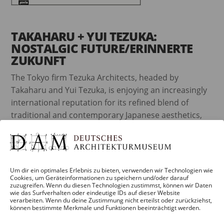
TAKAHARU + YUI TEZUKA:
NOSTALGIC FUTURE/ERINNERTE
ZUKUNFT
The Tokyo firm Tezuka Architects, headed by
Takaharu and Yui Tezuka, is enjoying an increasingly
international reputation for its refined blend of
traditional and contemporary Japanese aesthetics,
developing solutions which seem refreshingly
unconventional while remaining anchored in the
scale and needs of everyday life. (The names of their
recent projects – ‘Roof House’, ‘Wall-less House’ and
Um dir ein optimales Erlebnis zu bieten, verwenden wir Technologien wie
‘Sky House’ – convey the flavor and feel of this
Cookies, um Geräteinformationen zu speichern und/oder darauf
zuzugreifen. Wenn du diesen Technologien zustimmst, können wir Daten
amalgam.) Tezuka buildings often sport such
wie das Surfverhalten oder eindeutige IDs auf dieser Website
verarbeiten. Wenn du deine Zustimmung nicht erteilst oder zurückziehst,
features as large sliding-door fronts and verandas,
können bestimmte Merkmale und Funktionen beeinträchtigt werden.
and make particular use of wood and lightweight