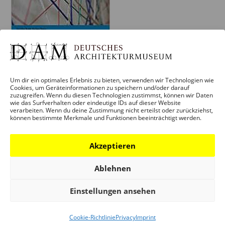
Um dir ein optimales Erlebnis zu bieten, verwenden wir Technologien wie
Cookies, um Geräteinformationen zu speichern und/oder darauf
zuzugreifen. Wenn du diesen Technologien zustimmst, können wir Daten
wie das Surfverhalten oder eindeutige IDs auf dieser Website
verarbeiten. Wenn du deine Zustimmung nicht erteilst oder zurückziehst,
können bestimmte Merkmale und Funktionen beeinträchtigt werden.
ARCHITEKTUR GANZTAGS —
SPIELRÄUME FÜR BAUKULTURELLE
BILDUNG
Akzeptieren
Der Band dokumentiert die zweitägige Tagung
Ablehnen
„Architektur ganztags — Spielräume für baukulturelle
Bildung“, die am 21. und 22. November 2013 im
Einstellungen ansehen
Deutschen Architekturmuseum stattgefunden hat.
Cookie-Richtlinie
Privacy
Imprint