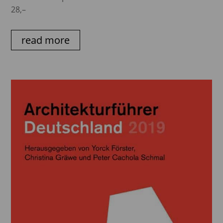
28,–
read more