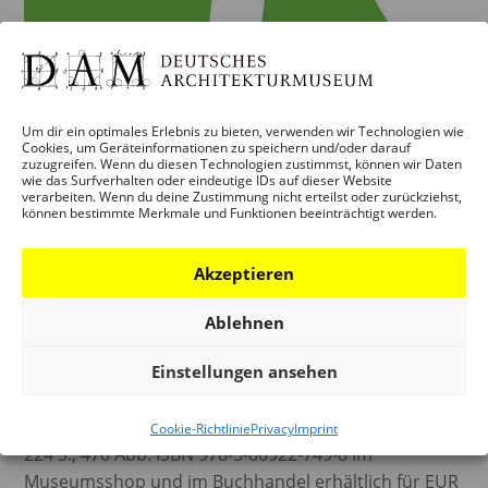
Um dir ein optimales Erlebnis zu bieten, verwenden wir Technologien wie
Cookies, um Geräteinformationen zu speichern und/oder darauf
zuzugreifen. Wenn du diesen Technologien zustimmst, können wir Daten
wie das Surfverhalten oder eindeutige IDs auf dieser Website
verarbeiten. Wenn du deine Zustimmung nicht erteilst oder zurückziehst,
können bestimmte Merkmale und Funktionen beeinträchtigt werden.
Akzeptieren
Ablehnen
ARCHITEKTURFÜHRER
DEUTSCHLAND 2020
Einstellungen ansehen
Herausgegeben von Yorck Förster, Christina Gräwe,
Peter Cachola Schmal DOM publishers 135 x 245 mm,
Cookie-Richtlinie
Privacy
Imprint
224 S., 470 Abb. ISBN 978-3-86922-749-8 Im
Museumsshop und im Buchhandel erhältlich für EUR