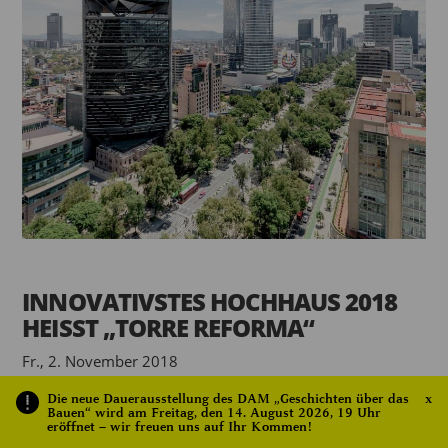
INNOVATIVSTES HOCHHAUS 2018
HEISST „TORRE REFORMA“
Fr., 2. November 2018
Die neue Dauerausstellung des DAM „Geschichten über das
x
Das Finale um den Internationalen Hochhaus Preis (IHP)
Bauen“ wird am Freitag, den 14. August 2026, 19 Uhr
2018 ist entschieden. Der Büroturm ‘Torre Reforma‘ in
eröffnet – wir freuen uns auf Ihr Kommen!
Mexiko-Stadt von L. Benjamín Romano gewinnt den mit