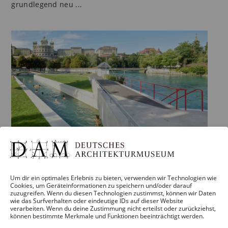
grundlegend neu ...
AFTER WORK FÜHRUNG: TOO HOT –
HEISSE STÄDTE, NEUE WEGE
Um dir ein optimales Erlebnis zu bieten, verwenden wir Technologien wie
Cookies, um Geräteinformationen zu speichern und/oder darauf
zuzugreifen. Wenn du diesen Technologien zustimmst, können wir Daten
19. August – 17:00
wie das Surfverhalten oder eindeutige IDs auf dieser Website
verarbeiten. Wenn du deine Zustimmung nicht erteilst oder zurückziehst,
Deutsches Architekturmuseum (DAM)
können bestimmte Merkmale und Funktionen beeinträchtigt werden.