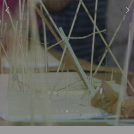
STADT.
Auch auf baukulturelle Bildung muss in
Zeiten des DAM-Umbaus nicht
verzichtet werden! Ob vor Ort im
Interimsquartier des DAM Ostend,
mobil in Schulen, in der Stadt und im
Netz – mit Ideen und Material
ausgestattet, kommen wir zu Ihnen, wo
immer Sie uns brauchen.
mehr