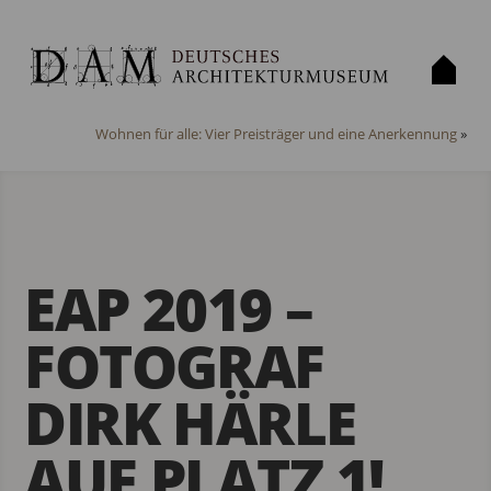
«
GROSSE OPER — VIEL THEATER? on tour
Wohnen für alle: Vier Preisträger und eine Anerkennung
»
EAP 2019 –
FOTOGRAF
DIRK HÄRLE
AUF PLATZ 1!