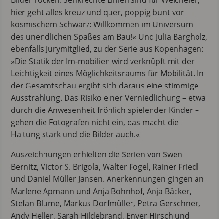
Bilder rocken. Senkrechte Linien sind für Weicheier,
hier geht alles kreuz und quer, poppig bunt vor
kosmischem Schwarz: Willkommen im Universum
des unendlichen Spaßes am Bau!« Und Julia Bargholz,
ebenfalls Jurymitglied, zu der Serie aus Kopenhagen:
»Die Statik der Im-mobilien wird verknüpft mit der
Leichtigkeit eines Möglichkeitsraums für Mobilität. In
der Gesamtschau ergibt sich daraus eine stimmige
Ausstrahlung. Das Risiko einer Verniedlichung – etwa
durch die Anwesenheit fröhlich spielender Kinder –
gehen die Fotografen nicht ein, das macht die
Haltung stark und die Bilder auch.«
Auszeichnungen erhielten die Serien von Swen
Bernitz, Victor S. Brigola, Walter Fogel, Rainer Friedl
und Daniel Müller Jansen. Anerkennungen gingen an
Marlene Apmann und Anja Bohnhof, Anja Bäcker,
Stefan Blume, Markus Dorfmüller, Petra Gerschner,
Andy Heller, Sarah Hildebrand, Enver Hirsch und