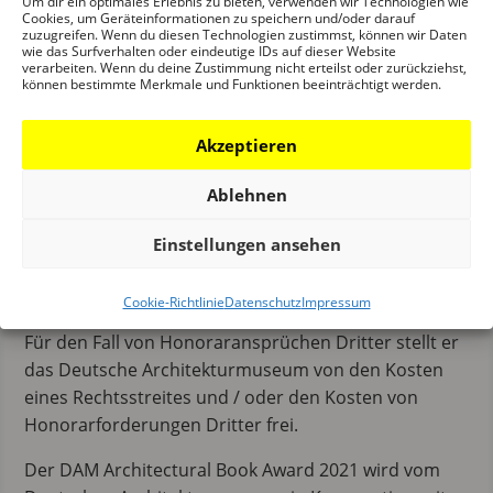
Um dir ein optimales Erlebnis zu bieten, verwenden wir Technologien wie
Preisträger einverstanden:
Cookies, um Geräteinformationen zu speichern und/oder darauf
zuzugreifen. Wenn du diesen Technologien zustimmst, können wir Daten
mit der Präsentation des ausgezeichneten
wie das Surfverhalten oder eindeutige IDs auf dieser Website
verarbeiten. Wenn du deine Zustimmung nicht erteilst oder zurückziehst,
Architekturbuches auf der Frankfurter
können bestimmte Merkmale und Funktionen beeinträchtigt werden.
Buchmesse bzw. im Rahmen von internationalen
Gemeinschaftsständen der Buchmesse
Akzeptieren
mit der Präsentation der Preisträger im DAM mit
Ablehnen
der Veröffentlichung von Cover und
Buchinhalten sowie Abbildungen aus dem Buch
Einstellungen ansehen
auf der Webseite des DAM
Der Einsender erklärt darüber hinaus, dass er der
Cookie-Richtlinie
Datenschutz
Impressum
Inhaber sämtlicher hierfür notwendigen Rechte ist.
Für den Fall von Honoraransprüchen Dritter stellt er
das Deutsche Architekturmuseum von den Kosten
eines Rechtsstreites und / oder den Kosten von
Honorarforderungen Dritter frei.
Der DAM Architectural Book Award 2021 wird vom