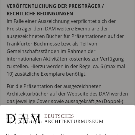
VERÖFFENTLICHUNG DER PREISTRÄGER /
RECHTLICHE BEDINGUNGEN
Im Falle einer Auszeichnung verpflichtet sich der
Preisträger dem DAM weitere Exemplare der
ausgezeichneten Bücher für Präsentationen auf der
Frankfurter Buchmesse bzw. als Teil von
Gemeinschaftsständen im Rahmen der
internationalen Aktivitäten kostenlos zur Verfügung
zu stellen. Hierzu werden in der Regel ca. 6 (maximal
10) zusätzliche Exemplare benötigt.
Für die Präsentation der ausgezeichneten
Architekturbücher auf der Webseite des DAM werden
das jeweilige Cover sowie aussagekräftige (Doppel-)
Seiten aus der Publikation als Datei im PDF- oder im
JPG-Format benötigt.
Im Falle einer Auszeichnung erklärt sich der