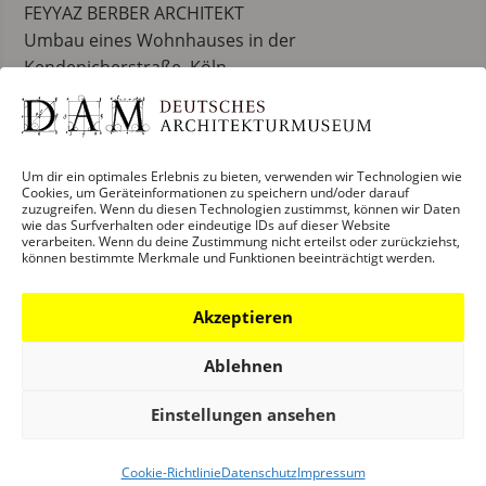
FEYYAZ BERBER ARCHITEKT
Umbau eines Wohnhauses in der
Kendenicherstraße, Köln
FLORIAN NAGLER ARCHITEKTEN
Forschungshäuser Bad Aibling
Um dir ein optimales Erlebnis zu bieten, verwenden wir Technologien wie
HAASCOOKZEMMRICH STUDIO2050
Cookies, um Geräteinformationen zu speichern und/oder darauf
Logistikzentrum mit Verwaltung Promega, Walldorf
zuzugreifen. Wenn du diesen Technologien zustimmst, können wir Daten
wie das Surfverhalten oder eindeutige IDs auf dieser Website
verarbeiten. Wenn du deine Zustimmung nicht erteilst oder zurückziehst,
INGENHOVENARCHITECTS
können bestimmte Merkmale und Funktionen beeinträchtigt werden.
Kö-Bogen II mit Sanierung Düsseldorfer
Schauspielhaus, Düsseldorf
Akzeptieren
JAN WIESE ARCHITEKTEN MIT RALF WILKENING
Ablehnen
Remise Imanuelkirchstraße, Berlin
Einstellungen ansehen
J. MAYER H UND PARTNER
IGZ Campus, Falkenberg
Cookie-Richtlinie
Datenschutz
Impressum