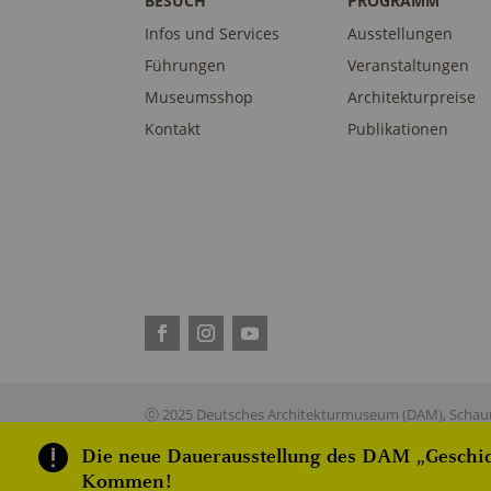
BESUCH
PROGRAMM
Infos und Services
Ausstellungen
Führungen
Veranstaltungen
Museumsshop
Architekturpreise
Kontakt
Publikationen
ⓒ 2025 Deutsches Architekturmuseum (DAM), Schaum
Die neue Dauerausstellung des DAM „Geschich
Kommen!
This site is reg