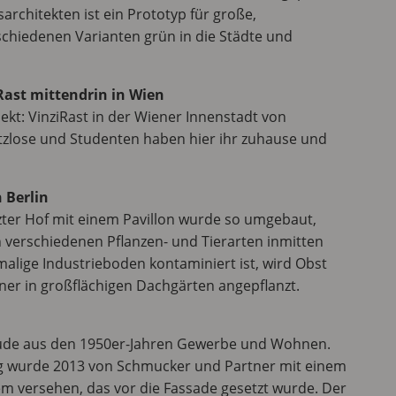
architekten ist ein Prototyp für große,
schiedenen Varianten grün in die Städte und
iRast mittendrin in Wien
jekt: VinziRast in der Wiener Innenstadt von
tzlose und Studenten haben hier ihr zuhause und
 Berlin
utzter Hof mit einem Pavillon wurde so umgebaut,
n verschiedenen Pflanzen- und Tierarten inmitten
malige Industrieboden kontaminiert ist, wird Obst
r in großflächigen Dachgärten angepflanzt.
ude aus den 1950er-Jahren Gewerbe und Wohnen.
ng wurde 2013 von Schmucker und Partner mit einem
 versehen, das vor die Fassade gesetzt wurde. Der