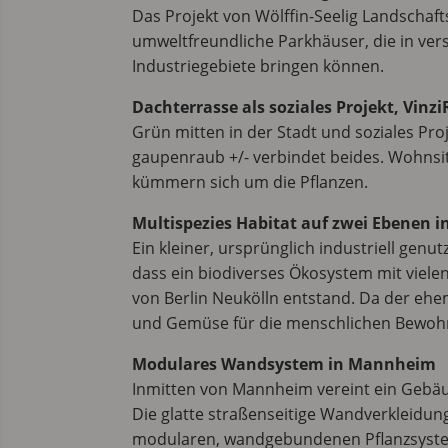
Das Projekt von Wölffin-Seelig Landschafts
umweltfreundliche Parkhäuser, die in ver
Industriegebiete bringen können.
Dachterrasse als soziales Projekt, Vinz
Grün mitten in der Stadt und soziales Pro
gaupenraub +/- verbindet beides. Wohnsi
kümmern sich um die Pflanzen.
Multispezies Habitat auf zwei Ebenen in
Ein kleiner, ursprünglich industriell gen
dass ein biodiverses Ökosystem mit viele
von Berlin Neukölln entstand. Da der ehe
und Gemüse für die menschlichen Bewohne
Modulares Wandsystem in Mannheim
Inmitten von Mannheim vereint ein Gebä
Die glatte straßenseitige Wandverkleidu
modularen, wandgebundenen Pflanzsystem