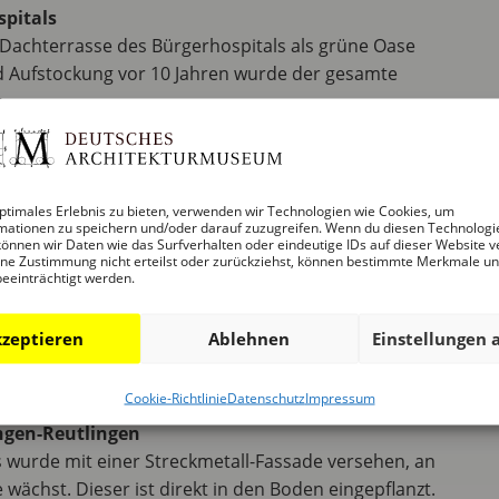
spitals
 Dachterrasse des Bürgerhospitals als grüne Oase
nd Aufstockung vor 10 Jahren wurde der gesamte
.
-Straße
den sich gegen schwarze Dachpappe und gegen das
iedrigem Bewuchs. Rieger Gartenplanung schuf
ptimales Erlebnis zu bieten, verwenden wir Technologien wie Cookies, um
mationen zu speichern und/oder darauf zuzugreifen. Wenn du diesen Technologi
n 120 qm mit üppigem Bewuchs mit Stauden und
önnen wir Daten wie das Surfverhalten oder eindeutige IDs auf dieser Website v
ne Zustimmung nicht erteilst oder zurückziehst, können bestimmte Merkmale u
beeinträchtigt werden.
Straße, Frankfurt
erwuchert ein Efeubewuchs eine 1960er-Jahre
zeptieren
Ablehnen
Einstellungen 
en Schwimmbades ist intensiv bepflanzt. Beides
 einem privaten Dschungel entwickelt.
Cookie-Richtlinie
Datenschutz
Impressum
ngen-Reutlingen
 wurde mit einer Streckmetall-Fassade versehen, an
wächst. Dieser ist direkt in den Boden eingepflanzt.