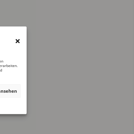
en
erarbeiten.
nd
ansehen