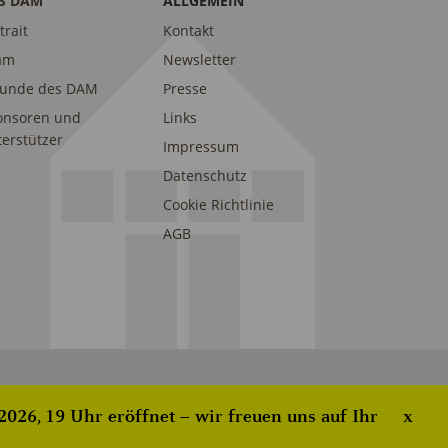
S DAM
ALLGEMEIN
trait
Kontakt
am
Newsletter
eunde des DAM
Presse
onsoren und
Links
erstützer
Impressum
Datenschutz
Cookie Richtlinie
AGB
026, 19 Uhr eröffnet – wir freuen uns auf Ihr
x
ove this banner
.