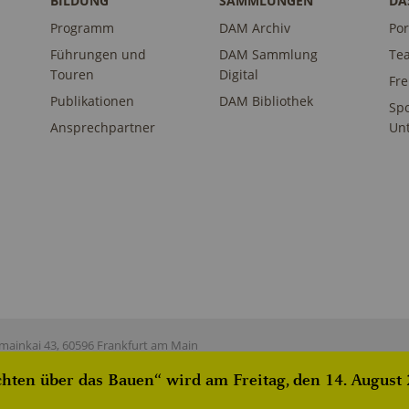
BILDUNG
SAMMLUNGEN
DA
Programm
DAM Archiv
Por
Führungen und
DAM Sammlung
Te
Touren
Digital
Fr
Publikationen
DAM Bibliothek
Sp
Ansprechpartner
Unt
ainkai 43, 60596 Frankfurt am Main
ten über das Bauen“ wird am Freitag, den 14. August 2
istered on
wpml.org
as a development site. Switch to a production site key to
rem