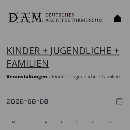
KINDER + JUGENDLICHE +
FAMILIEN
Veranstaltungen
Kinder + Jugendliche + Familien
2026-08-08
VERANSTALTUNGEN
Mont
VIE
VE
Select
VIE
NAV
date.
CALENDAR
M
T
W
T
F
S
S
NAV
Monday
Tuesday
Wednesday
Thursday
Friday
Saturday
Sunday