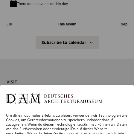
There are no events on this day.
Notice
Jul
This Month
Sep
Subscribe to calendar
VISIT
Information and Service
Guided tours
Museum shop
Um dir ein optimales Erlebnis zu bieten, verwenden wir Technologien wie
Contact
Cookies, um Geräteinformationen zu speichern und/oder darauf
zuzugreifen. Wenn du diesen Technologien zustimmst, können wir Daten
wie das Surfverhalten oder eindeutige IDs auf dieser Website
verarbeiten. Wenn du deine Zustimmung nicht erteilst oder zurückziehst,