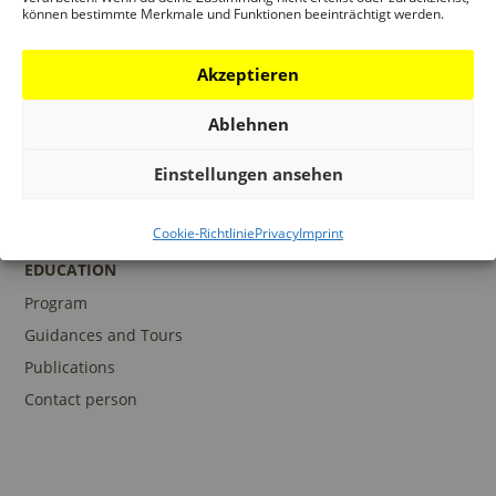
können bestimmte Merkmale und Funktionen beeinträchtigt werden.
PROGRAM
Exhibitions
Akzeptieren
Events
Ablehnen
Architecture prizes
Publications
Einstellungen ansehen
Cookie-Richtlinie
Privacy
Imprint
EDUCATION
Program
Guidances and Tours
Publications
Contact person