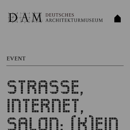
EVENT
STRASSE,
INTERNET,
SALON: (K)EIN