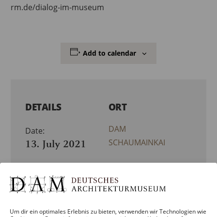
rm.de/dialog-im-museum
Add to calendar
DETAILS
ORT
DAM
Date:
13. July 2021
SCHAUMAINKAI
Time:
19:00 – 21:00
Veranstaltung
Category:
Um dir ein optimales Erlebnis zu bieten, verwenden wir Technologien wie