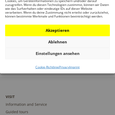
Cookies, um Geräteinformationen zu speichern und/oder darauf
VERANSTALTUNG
zuzugreifen. Wenn du diesen Technologien zustimmst, können wir Daten
wie das Surfverhalten oder eindeutige IDs auf dieser Website
verarbeiten. Wenn du deine Zustimmung nicht erteilst oder zurückziehst,
können bestimmte Merkmale und Funktionen beeinträchtigt werden.
Akzeptieren
DIGITALE
DIGITALE PREISVERLEIHUNG +
FÜHRUNG:
ERÖFFNUNG: DAS URBANE IM
Ablehnen
EINFACH
PERIPHEREN EUROPÄISCHER
GRÜN – DIE
ARCHITEKTURFOTOGRAFIE-PREIS
Einstellungen ansehen
BAUTEN
ARCHITEKTURBILD 2021
Cookie-Richtlinie
Privacy
Imprint
VISIT
Information and Service
Guided tours