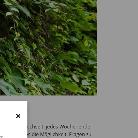
 Rundgänge wechselt, jedes Wochenende
hluss gibt es die Möglichkeit, Fragen zu
en