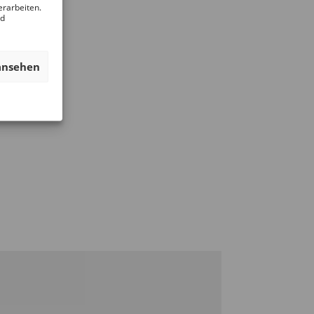
erarbeiten.
nd
ansehen