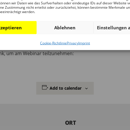
önnen wir Daten wie das Surfverhalten oder eindeutige IDs auf dieser Website v
len.
ne Zustimmung nicht erteilst oder zurückziehst, können bestimmte Merkmale u
beeinträchtigt werden.
agerunde.
zeptieren
Ablehnen
Einstellungen 
 kostenlos und ohne Teilnehmerbeschränkung:
Cookie-Richtlinie
Privacy
Imprint
Link, um am Webinar teilzunehmen:
Add to calendar
ORT