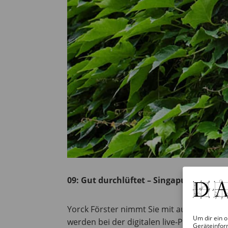
09: Gut durchlüftet – Singapur und Pet
Yorck Förster nimmt Sie mit auf einen R
Um dir ein o
werden bei der digitalen live-Präsentatio
Geräteinfor