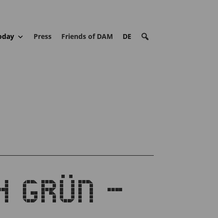
oday
Press
Friends of DAM
DE
CH GRÜN –