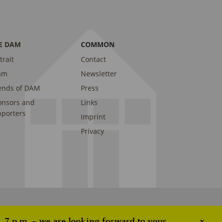
E DAM
COMMON
trait
Contact
am
Newsletter
ends of DAM
Press
onsors and
Links
porters
Imprint
Privacy
 7 p.m. – we are looking forward to your
x