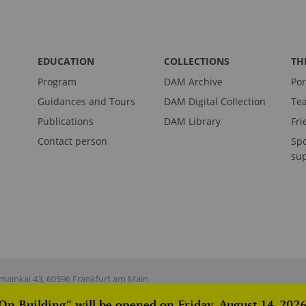
EDUCATION
COLLECTIONS
TH
Program
DAM Archive
Por
Guidances and Tours
DAM Digital Collection
Te
Publications
DAM Library
Fri
Contact person
Sp
sup
ainkai 43, 60596 Frankfurt am Main
 Building“ will be opened on Friday, August 14, 2026,