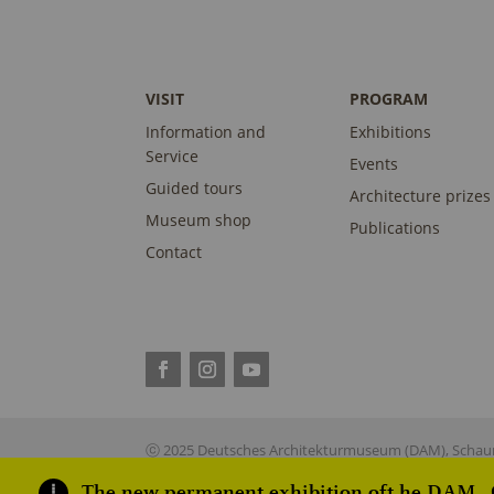
VISIT
PROGRAM
Information and
Exhibitions
Service
Events
Guided tours
Architecture prizes
Museum shop
Publications
Contact
ⓒ 2025 Deutsches Architekturmuseum (DAM), Schaum
The new permanent exhibition oft he DAM „On