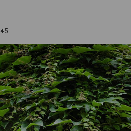
N
:45