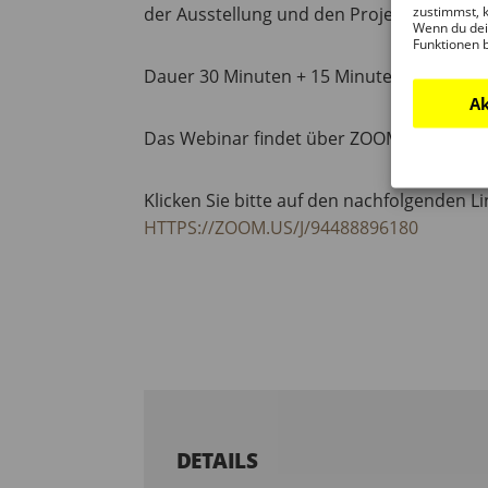
zustimmst, k
der Ausstellung und den Projekten zu stel
Wenn du dei
Funktionen 
Dauer 30 Minuten + 15 Minuten für die Fr
Ak
Das Webinar findet über ZOOM statt, ist
Klicken Sie bitte auf den nachfolgenden 
HTTPS://ZOOM.US/J/94488896180
DETAILS