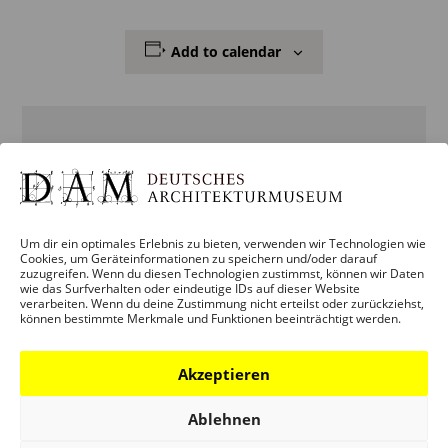
Add to calendar
DETAILS
ORT
TAPETENWERK
Start:
30. September
Lützner Strasse 91
Um dir ein optimales Erlebnis zu bieten, verwenden wir Technologien wie
Cookies, um Geräteinformationen zu speichern und/oder darauf
Leipzig
,
D-04177
2022
zuzugreifen. Wenn du diesen Technologien zustimmst, können wir Daten
Deutschland
+
wie das Surfverhalten oder eindeutige IDs auf dieser Website
verarbeiten. Wenn du deine Zustimmung nicht erteilst oder zurückziehst,
GOOGLE MAP
End:
können bestimmte Merkmale und Funktionen beeinträchtigt werden.
11. October
Website:
2022
Akzeptieren
VIEW ORT WEBSITE
Ablehnen
Veranstaltung
Category: