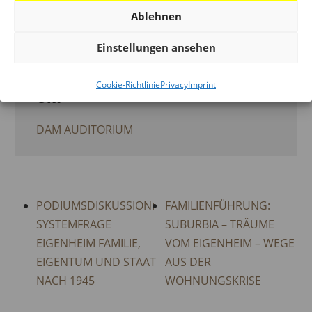
Veranstaltung Tags:
BEGLEITPROGRAMM
Ablehnen
DIE STADT IST DER SPORT
,
MEGA-MENU-
Einstellungen ansehen
VERMITTLUNG
Cookie-Richtlinie
Privacy
Imprint
ORT
DAM AUDITORIUM
PODIUMSDISKUSSION:
FAMILIENFÜHRUNG:
SYSTEMFRAGE
SUBURBIA – TRÄUME
EIGENHEIM FAMILIE,
VOM EIGENHEIM – WEGE
EIGENTUM UND STAAT
AUS DER
NACH 1945
WOHNUNGSKRISE