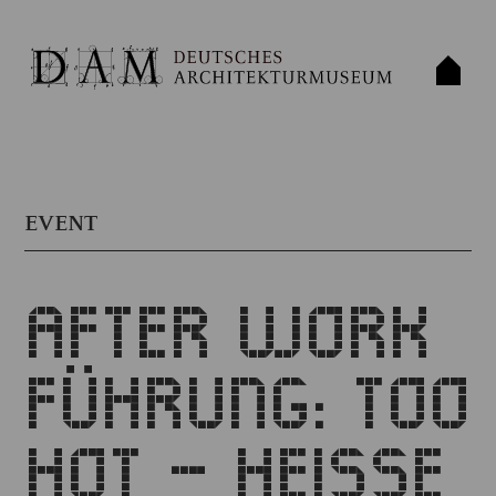
EVENT
AFTER WORK
FÜHRUNG: TOO
HOT – HEISSE