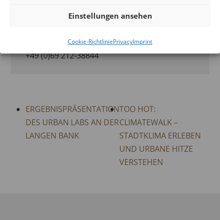
Frankfurt / M.
,
Hessen
D-60596
+ GOOGLE
Einstellungen ansehen
MAP
Phone:
Cookie-Richtlinie
Privacy
Imprint
+49 (0)69 212-38844
ERGEBNISPRÄSENTATION
TOO HOT:
DES URBAN LABS AN DER
CLIMATEWALK –
LANGEN BANK
STADTKLIMA ERLEBEN
UND URBANE HITZE
VERSTEHEN