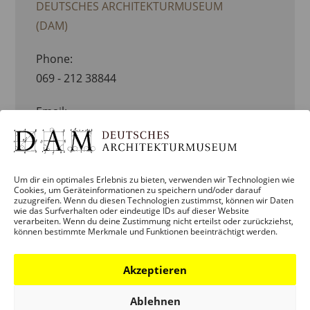
DEUTSCHES ARCHITEKTURMUSEUM
(DAM)
Phone:
069 - 212 38844
Email:
info.dam@stadt-frankfurt.de
Website:
Um dir ein optimales Erlebnis zu bieten, verwenden wir Technologien wie
VIEW ORGANISATOR WEBSITE
Cookies, um Geräteinformationen zu speichern und/oder darauf
zuzugreifen. Wenn du diesen Technologien zustimmst, können wir Daten
wie das Surfverhalten oder eindeutige IDs auf dieser Website
verarbeiten. Wenn du deine Zustimmung nicht erteilst oder zurückziehst,
ORT
können bestimmte Merkmale und Funktionen beeinträchtigt werden.
DEUTSCHES ARCHITEKTURMUSEUM
Akzeptieren
(DAM)
Ablehnen
Schaumainkai 43