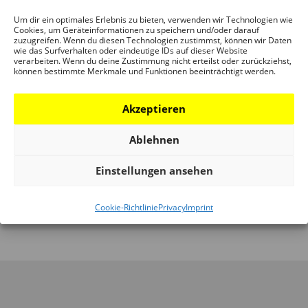
Schaumainkai 43
Frankfurt / M.
,
Hessen
D-60596
+ GOOGLE
Um dir ein optimales Erlebnis zu bieten, verwenden wir Technologien wie
Cookies, um Geräteinformationen zu speichern und/oder darauf
MAP
zuzugreifen. Wenn du diesen Technologien zustimmst, können wir Daten
wie das Surfverhalten oder eindeutige IDs auf dieser Website
verarbeiten. Wenn du deine Zustimmung nicht erteilst oder zurückziehst,
Phone:
können bestimmte Merkmale und Funktionen beeinträchtigt werden.
+49 (0)69 212-38844
Akzeptieren
Ablehnen
VOGELHAUS BAU
KICK-OFF EVENT: CITY.
Einstellungen ansehen
WORKSHOP AN
CLIMATE. CHANGE. SHAPING
DER LANGEN
CLIMATE-NEUTRAL CITIES
Cookie-Richtlinie
Privacy
Imprint
BANK
TOGETHER