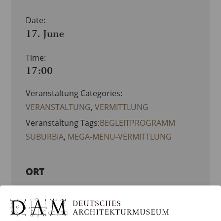
Date:
17. June
Time:
17:00
Veranstaltung Categories:
VERANSTALTUNG
,
VERMITTLUNG
Veranstaltung Tags:
BEGLEITPROGRAMM
SUBURBIA
,
MEGA-MENU-VERMITTLUNG
ORT
DEUTSCHES ARCHITEKTURMUSEUM
(DAM)